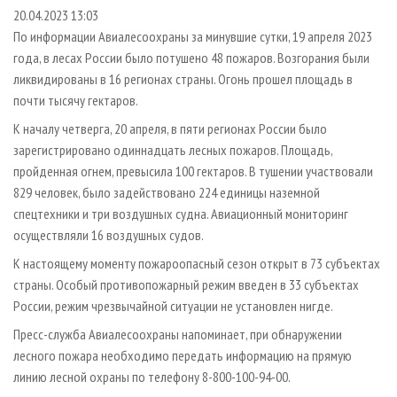
СУШКА ДРЕВЕСИНЫ
ПЕРСОНЫ
КОНТАКТЫ
РЕКЛАМА
20.04.2023 13:03
По информации Авиалесоохраны за минувшие сутки, 19 апреля 2023
ПРОИЗВОДСТВО ДРЕВЕСНЫХ ПЛИТ
МОБИЛЬНЫЕ ВЫСТАВКИ
РЕКЛАМА НА САЙТЕ
года, в лесах России было потушено 48 пожаров. Возгорания были
ДЕРЕВЯННОЕ ДОМОСТРОЕНИЕ
ОФИЦИАЛЬНЫЕ ДЕЛЕГАЦИИ
ликвидированы в 16 регионах страны. Огонь прошел площадь в
ПРОИЗВОДСТВО МЕБЕЛИ
почти тысячу гектаров.
ПРИОРИТЕТНЫЕ ИНВЕСТПРОЕКТЫ
БИОЭНЕРГЕТИКА
К началу четверга, 20 апреля, в пяти регионах России было
RUSSIAN FORESTRY REVIEW
зарегистрировано одиннадцать лесных пожаров. Площадь,
ЦБП
ГАЗЕТА ЛЕСПРОМФОРУМ
пройденная огнем, превысила 100 гектаров. В тушении участвовали
ИНСТРУМЕНТ И МАТЕРИАЛЫ
БИБЛИОТЕКА СПЕЦИАЛИСТА
829 человек, было задействовано 224 единицы наземной
спецтехники и три воздушных судна. Авиационный мониторинг
осуществляли 16 воздушных судов.
К настоящему моменту пожароопасный сезон открыт в 73 субъектах
страны. Особый противопожарный режим введен в 33 субъектах
России, режим чрезвычайной ситуации не установлен нигде.
Пресс-служба Авиалесоохраны напоминает, при обнаружении
лесного пожара необходимо передать информацию на прямую
линию лесной охраны по телефону 8-800-100-94-00.