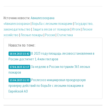
Источник новости:
Авиалесоохрана
«Авиалесоохрана»
|
Борьба с лесными пожарами
|
Государство,
законодательство
|
Защита лесов от пожаров
|
Итоги
|
Лесное
хозяйство
|
Лесные пожары
|
Россия
|
Статистика
Новости по теме:
В 2023 году площадь лесовосстановления в
18.04.2023 15:42
России достигнет 1,4 млн гектаров
За неделю в России потушили 365 лесных
17.04.2023 12:17
пожаров
Рослесхоз инициировал прокурорскую
13.04.2023 11:33
проверку действий по борьбе с лесными пожарами в
Еврейской АО