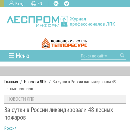
Вход
EN
☰ Меню
ГЛАВНАЯ
РУБРИКИ И ТЕМЫ
Главная
Новости ЛПК
За сутки в России ликвидировали 48
РУБРИКИ ЖУРНАЛА
НОВОСТИ
лесных пожаров
ЛЕСНОЕ ХОЗЯЙСТВО
КАЛЕНДАРЬ СОБЫТИЙ
ПРОЕКТЫ ЛПИ
НОВОСТИ ЛПК
ЛЕСОЗАГОТОВКА
НОВОСТИ ЛПК
АНАЛИТИКА
АРХИВ
За сутки в России ликвидировали 48 лесных
ЛЕСОПИЛЕНИЕ
НОВОСТИ ЖУРНАЛА
ПРЕДПРИЯТИЯ ЛПК
АРХИВ ЖУРНАЛОВ
пожаров
О ЖУРНАЛЕ
ДЕРЕВООБРАБОТКА
НОВОСТИ КОМПАНИЙ
ЛЕСНЫЕ РЕГИОНЫ РОССИИ
СТАТЬИ
ПОДПИСКА
РЕКЛАМОДАТЕЛЯМ
Россия