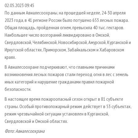
СУШКА ДРЕВЕСИНЫ
ПЕРСОНЫ
КОНТАКТЫ
РЕКЛАМА
02.05.2023 09:45
По данным Авиалесоохраны, на прошедшей неделе, 24-30 апреля
ПРОИЗВОДСТВО ДРЕВЕСНЫХ ПЛИТ
МОБИЛЬНЫЕ ВЫСТАВКИ
РЕКЛАМА НА САЙТЕ
2023 года, в 41 регионе России было потушено 653 лесных пожара.
ДЕРЕВЯННОЕ ДОМОСТРОЕНИЕ
ОФИЦИАЛЬНЫЕ ДЕЛЕГАЦИИ
Общая площадь, пройденная огнем, превысила 40 тыс. гектаров.
ПРОИЗВОДСТВО МЕБЕЛИ
Наибольшее число возгораний ликвидировано в Омской,
ПРИОРИТЕТНЫЕ ИНВЕСТПРОЕКТЫ
Свердловской, Челябинской, Новосибирской, Амурской, Курганской и
БИОЭНЕРГЕТИКА
RUSSIAN FORESTRY REVIEW
Иркутской областях, Приморском, Забайкальском и Хабаровском
ЦБП
ГАЗЕТА ЛЕСПРОМФОРУМ
краях.
ИНСТРУМЕНТ И МАТЕРИАЛЫ
БИБЛИОТЕКА СПЕЦИАЛИСТА
В Авиалесоохране подчеркивают, что главными причинами
возникновения лесных пожаров стали переход огня в лес с земель
иных категорий и нарушение гражданами правил пожарной
безопасности.
В настоящее время пожароопасный сезон открыт в 81 субъекте
страны. Особый противопожарный режим действует в 53 субъектах,
режим чрезвычайной ситуации установлен в Курганской,
Свердловской и Омской областях.
Фото: Авиалесоохрана