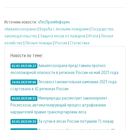
Источник новости:
«ЛесПромИнформ»
«Авиалесоохрана»
|
Борьба с лесными пожарами
|
Государство,
законодательство
|
Защита лесов от пожаров
|
Итоги
|
Лесное
хозяйство
|
Лесные пожары
|
Россия
|
Статистика
Новости по теме:
Авиалесоохрана представила прогноз
02.05.2023 08:27
лесопожарной опасности в регионах России на май 2023 года
Лесовосстановительная кампания 2023 года
24.04.2023 09:06
стартовала в 42 регионах России
Минприроды рассмотрит законопроект
04.04.2023 08:31
Рослесхоза, автоматизирующий процесс штрафования
нарушителей правил транспортировки леса
За сутки в лесах России потушили 71 пожар
03.05.2023 09:35