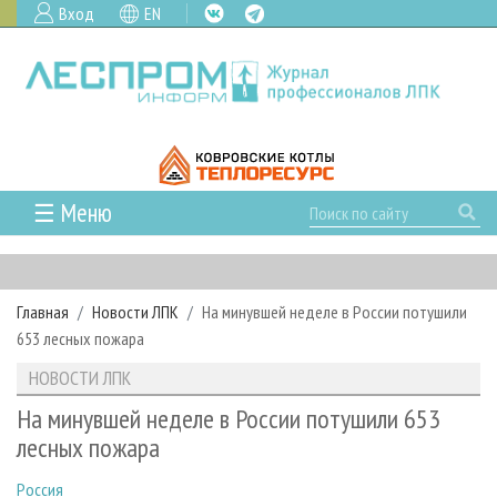
Вход
EN
☰ Меню
ГЛАВНАЯ
РУБРИКИ И ТЕМЫ
Главная
Новости ЛПК
На минувшей неделе в России потушили
РУБРИКИ ЖУРНАЛА
НОВОСТИ
653 лесных пожара
ЛЕСНОЕ ХОЗЯЙСТВО
КАЛЕНДАРЬ СОБЫТИЙ
ПРОЕКТЫ ЛПИ
НОВОСТИ ЛПК
ЛЕСОЗАГОТОВКА
НОВОСТИ ЛПК
АНАЛИТИКА
АРХИВ
На минувшей неделе в России потушили 653
ЛЕСОПИЛЕНИЕ
НОВОСТИ ЖУРНАЛА
ПРЕДПРИЯТИЯ ЛПК
АРХИВ ЖУРНАЛОВ
лесных пожара
О ЖУРНАЛЕ
ДЕРЕВООБРАБОТКА
НОВОСТИ КОМПАНИЙ
ЛЕСНЫЕ РЕГИОНЫ РОССИИ
СТАТЬИ
ПОДПИСКА
РЕКЛАМОДАТЕЛЯМ
Россия