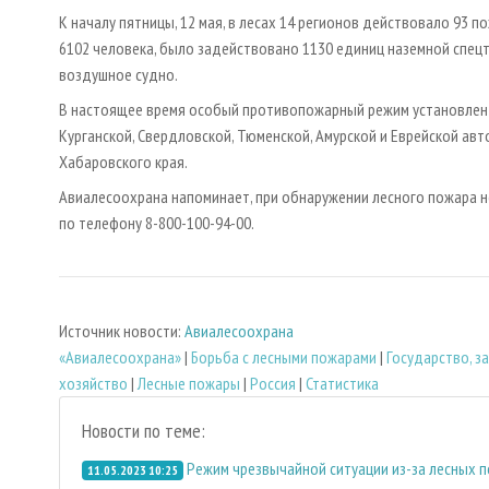
К началу пятницы, 12 мая, в лесах 14 регионов действовало 93 п
6102 человека, было задействовано 1130 единиц наземной спец
воздушное судно.
В настоящее время особый противопожарный режим установлен в
Курганской, Свердловской, Тюменской, Амурской и Еврейской ав
Хабаровского края.
Авиалесоохрана напоминает, при обнаружении лесного пожара
по телефону 8-800-100-94-00.
Источник новости:
Авиалесоохрана
«Авиалесоохрана»
|
Борьба с лесными пожарами
|
Государство, 
хозяйство
|
Лесные пожары
|
Россия
|
Статистика
Новости по теме:
Режим чрезвычайной ситуации из-за лесных п
11.05.2023 10:25