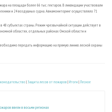
ожара на площади более 66 тыс. гектаров. В ликвидации участвовали
техники и 24 воздушных судна. Авиамониторинг осуществляло 71
 48 субъектах страны. Режим чрезвычайной ситуации действует в
тономной областях, отдельных районах Омской области и
 необходимо передать информацию на прямую линию лесной охраны
законодательство
|
Защита лесов от пожаров
|
Итоги
|
Лесное
ожаров ввели в восьми регионах