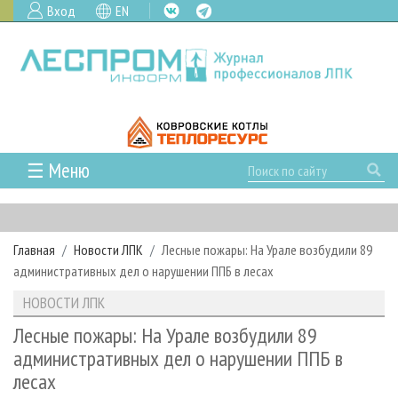
Вход
EN
☰ Меню
ГЛАВНАЯ
РУБРИКИ И ТЕМЫ
Главная
Новости ЛПК
Лесные пожары: На Урале возбудили 89
РУБРИКИ ЖУРНАЛА
НОВОСТИ
административных дел о нарушении ППБ в лесах
ЛЕСНОЕ ХОЗЯЙСТВО
КАЛЕНДАРЬ СОБЫТИЙ
ПРОЕКТЫ ЛПИ
НОВОСТИ ЛПК
ЛЕСОЗАГОТОВКА
НОВОСТИ ЛПК
АНАЛИТИКА
АРХИВ
Лесные пожары: На Урале возбудили 89
ЛЕСОПИЛЕНИЕ
НОВОСТИ ЖУРНАЛА
ПРЕДПРИЯТИЯ ЛПК
АРХИВ ЖУРНАЛОВ
административных дел о нарушении ППБ в
О ЖУРНАЛЕ
лесах
ДЕРЕВООБРАБОТКА
НОВОСТИ КОМПАНИЙ
ЛЕСНЫЕ РЕГИОНЫ РОССИИ
СТАТЬИ
ПОДПИСКА
РЕКЛАМОДАТЕЛЯМ