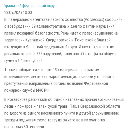
СУШКА ДРЕВЕСИНЫ
ПЕРСОНЫ
КОНТАКТЫ
РЕКЛАМА
Уральский федеральный округ
18.05.2023 10:00
ПРОИЗВОДСТВО ДРЕВЕСНЫХ ПЛИТ
МОБИЛЬНЫЕ ВЫСТАВКИ
РЕКЛАМА НА САЙТЕ
В Федеральном агентстве лесного хозяйства (Рослесхоз) сообщили
ДЕРЕВЯННОЕ ДОМОСТРОЕНИЕ
ОФИЦИАЛЬНЫЕ ДЕЛЕГАЦИИ
о возбуждении 89 административных дел по фактам нарушения
ПРОИЗВОДСТВО МЕБЕЛИ
ПРИОРИТЕТНЫЕ ИНВЕСТПРОЕКТЫ
правил пожарной безопасности. Речь идет о правонарушениях на
территории Курганской, Свердловской и Тюменской областей,
БИОЭНЕРГЕТИКА
RUSSIAN FORESTRY REVIEW
входящих в Уральский федеральный округ. Известно, что в этих
ЦБП
ГАЗЕТА ЛЕСПРОМФОРУМ
регионах выявили 227 нарушений, выписано 33 штрафа на общую
сумму в 1,3 млн рублей.
ИНСТРУМЕНТ И МАТЕРИАЛЫ
БИБЛИОТЕКА СПЕЦИАЛИСТА
Также сообщается, что еще 195 материалов по фактам
возникновения лесных пожаров, имеющих признаки уголовного
преступления, направлены в органы дознания Федеральной
пожарной службы МЧС РФ.
В Рослесхозе рассказали об одной из главных причин возникновения
лесных пожаров – палах сухой травы. Так, в Свердловской области
по дороге из одного населенного пункта в другой злоумышленник
трижды поджигал сухую траву из-за чего возник очаг огня
площадью 30 гектаров.