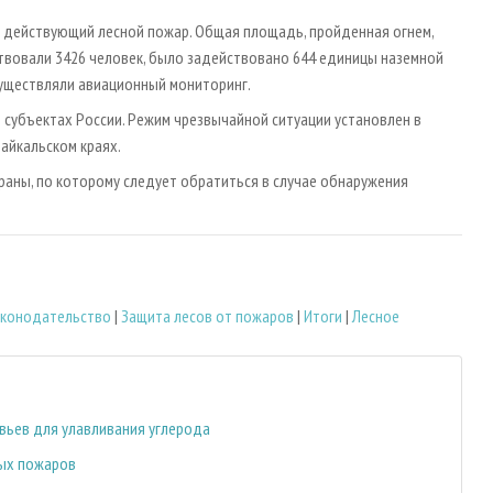
71 действующий лесной пожар. Общая площадь, пройденная огнем,
аствовали 3426 человек, было задействовано 644 единицы наземной
существляли авиационный мониторинг.
субъектах России. Режим чрезвычайной ситуации установлен в
айкальском краях.
аны, по которому следует обратиться в случае обнаружения
законодательство
|
Защита лесов от пожаров
|
Итоги
|
Лесное
евьев для улавливания углерода
ных пожаров