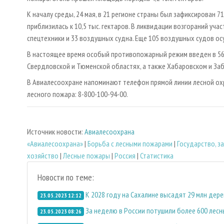
К началу среды, 24 мая, в 21 регионе страны был зафиксирован 
приблизилась к 10,5 тыс. гектаров. В ликвидации возгораний уч
спецтехники и 33 воздушных судна. Еще 105 воздушных судов о
В настоящее время особый противопожарный режим введен в 56 
Свердловской и Тюменской областях, а также Хабаровском и Заб
В Авиалесоохране напоминают телефон прямой линии лесной охр
лесного пожара: 8-800-100-94-00.
Источник новости:
Авиалесоохрана
«Авиалесоохрана»
|
Борьба с лесными пожарами
|
Государство, 
хозяйство
|
Лесные пожары
|
Россия
|
Статистика
Новости по теме:
К 2028 году на Сахалине высадят 29 млн дер
23.05.2023 12:12
За неделю в России потушили более 600 лес
23.05.2023 08:26