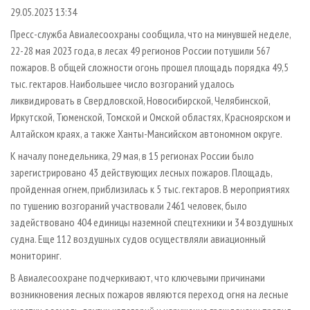
СУШКА ДРЕВЕСИНЫ
ПЕРСОНЫ
КОНТАКТЫ
РЕКЛАМА
29.05.2023 13:34
ПРОИЗВОДСТВО ДРЕВЕСНЫХ ПЛИТ
МОБИЛЬНЫЕ ВЫСТАВКИ
Пресс-служба Авиалесоохраны сообщила, что на минувшей неделе,
РЕКЛАМА НА САЙТЕ
22-28 мая 2023 года, в лесах 49 регионов России потушили 567
ДЕРЕВЯННОЕ ДОМОСТРОЕНИЕ
ОФИЦИАЛЬНЫЕ ДЕЛЕГАЦИИ
пожаров. В общей сложности огонь прошел площадь порядка 49,5
ПРОИЗВОДСТВО МЕБЕЛИ
ПРИОРИТЕТНЫЕ ИНВЕСТПРОЕКТЫ
тыс. гектаров. Наибольшее число возгораний удалось
БИОЭНЕРГЕТИКА
ликвидировать в Свердловской, Новосибирской, Челябинской,
RUSSIAN FORESTRY REVIEW
Иркутской, Тюменской, Томской и Омской областях, Красноярском и
ЦБП
ГАЗЕТА ЛЕСПРОМФОРУМ
Алтайском краях, а также Ханты-Мансийском автономном округе.
ИНСТРУМЕНТ И МАТЕРИАЛЫ
БИБЛИОТЕКА СПЕЦИАЛИСТА
К началу понедельника, 29 мая, в 15 регионах России было
зарегистрировано 43 действующих лесных пожаров. Площадь,
пройденная огнем, приблизилась к 5 тыс. гектаров. В мероприятиях
по тушению возгораний участвовали 2461 человек, было
задействовано 404 единицы наземной спецтехники и 34 воздушных
судна. Еще 112 воздушных судов осуществляли авиационный
мониторинг.
В Авиалесоохране подчеркивают, что ключевыми причинами
возникновения лесных пожаров являются переход огня на лесные