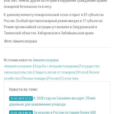
участки с земель других категорий и нарушение гражданами правил
пожарной безопасности в лесу.
К данному моменту пожароопасный сезон открыт в 85 субъектах
России. Особый противопожарный режим введен в 57 субъектах.
Режим чрезвычайной ситуации установлен в Свердловской и
Тюменской областях, Хабаровском и Забайкальском краях.
Фото: Авиалесоохрана
Источник новости:
Авиалесоохрана
«Авиалесоохрана»
|
Борьба с лесными пожарами
|
Государство,
законодательство
|
Защита лесов от пожаров
|
Итоги
|
Лесное
хозяйство
|
Лесные пожары
|
Россия
|
Статистика
Новости по теме:
К 2028 году на Сахалине высадят 29 млн
23.05.2023 12:12
деревьев для улавливания углерода
За неделю в России потушили более 600
23.05.2023 08:26