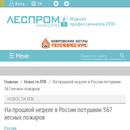
Вход
EN
☰ Меню
ГЛАВНАЯ
РУБРИКИ И ТЕМЫ
Главная
Новости ЛПК
На прошлой неделе в России потушили
РУБРИКИ ЖУРНАЛА
НОВОСТИ
567 лесных пожаров
ЛЕСНОЕ ХОЗЯЙСТВО
КАЛЕНДАРЬ СОБЫТИЙ
ПРОЕКТЫ ЛПИ
НОВОСТИ ЛПК
ЛЕСОЗАГОТОВКА
НОВОСТИ ЛПК
АНАЛИТИКА
АРХИВ
На прошлой неделе в России потушили 567
ЛЕСОПИЛЕНИЕ
НОВОСТИ ЖУРНАЛА
ПРЕДПРИЯТИЯ ЛПК
АРХИВ ЖУРНАЛОВ
лесных пожаров
О ЖУРНАЛЕ
ДЕРЕВООБРАБОТКА
НОВОСТИ КОМПАНИЙ
ЛЕСНЫЕ РЕГИОНЫ РОССИИ
СТАТЬИ
ПОДПИСКА
РЕКЛАМОДАТЕЛЯМ
Россия