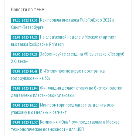
Новости по теме:
Как прошла выставка PulpForExpo 2022 в
18.12.2022 13:30
Санкт-Петербурге
На следующей неделе в Москве стартуют
02.06.2023 14:20
выставки RosUpack и Printech
Забронируйте стенд на VIII выставке «Лесоруб
30.05.2023 09:26
XXI века»
В «Готэк» прогнозируют рост рынка
08.06.2023 10:49
гофроупаковки на 5%
Финляндия делает ставку на биотехнологии
08.06.2023 11:04
для замены пластиковой упаковки
Минпромторг предлагает выделить всю
09.06.2023 10:13
упаковку в отдельный сегмент
Компания «Юнь Чоу» представила в Москве
09.06.2023 11:57
технологические возможности для ЦБП