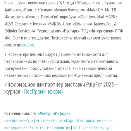
В числе участников выставки 2023 года «Объединенные бумажные
фабрики», «Волга», «Гознак», «Беллесбумпром», «MAKKOM-M», ТД
«Комфорт», «Николь-Пак», «Сибгипробум», «ЮньЧоу», «БАНМАРК»,
«ЦБП-Сервис», «Неохим», «ЗИКО», Albus, «Компания Налко», Roll &
Cylinder Service, «А-Технолоджи», «Рустарк», ТСЦ «Интернешнл», ПТФ
«КонСис» и многие другие. Посмотреть полный каталог участников
можно по
ссылке
.
Участники продемонстрируют решения и возможности для
бесперебойных поставок продукции, сервисного и гарантийного
обслуживания оборудования, обеспечения технологической
независимости российских целлюлозно-бумажных предприятий.
Информационный партнер выставки PulpFor 2023 –
журнал
«ЛесПромИнформ»
.
Источник новости:
«ЛесПромИнформ»
«ЭкспоВижнРус»
|
Выставка PulpForExpo
|
Выставки, семинары,
конференции
|
События, мероприятия
|
ЦБП
|
Санкт-Петербург