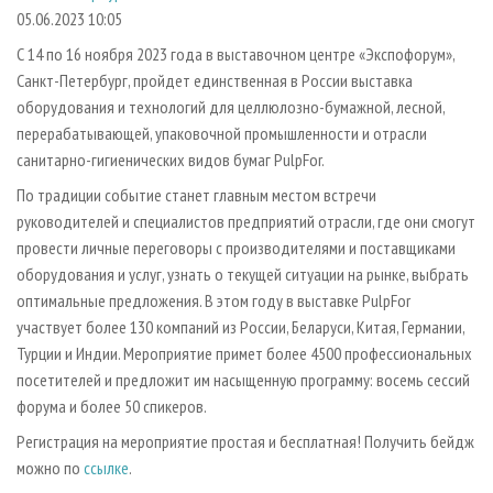
СУШКА ДРЕВЕСИНЫ
ПЕРСОНЫ
КОНТАКТЫ
РЕКЛАМА
05.06.2023 10:05
ПРОИЗВОДСТВО ДРЕВЕСНЫХ ПЛИТ
МОБИЛЬНЫЕ ВЫСТАВКИ
С 14 по 16 ноября 2023 года в выставочном центре «Экспофорум»,
РЕКЛАМА НА САЙТЕ
Санкт-Петербург, пройдет единственная в России выставка
ДЕРЕВЯННОЕ ДОМОСТРОЕНИЕ
ОФИЦИАЛЬНЫЕ ДЕЛЕГАЦИИ
оборудования и технологий для целлюлозно-бумажной, лесной,
ПРОИЗВОДСТВО МЕБЕЛИ
ПРИОРИТЕТНЫЕ ИНВЕСТПРОЕКТЫ
перерабатывающей, упаковочной промышленности и отрасли
БИОЭНЕРГЕТИКА
санитарно-гигиенических видов бумаг PulpFor.
RUSSIAN FORESTRY REVIEW
По традиции событие станет главным местом встречи
ЦБП
ГАЗЕТА ЛЕСПРОМФОРУМ
руководителей и специалистов предприятий отрасли, где они смогут
ИНСТРУМЕНТ И МАТЕРИАЛЫ
БИБЛИОТЕКА СПЕЦИАЛИСТА
провести личные переговоры с производителями и поставщиками
оборудования и услуг, узнать о текущей ситуации на рынке, выбрать
оптимальные предложения. В этом году в выставке PulpFor
участвует более 130 компаний из России, Беларуси, Китая, Германии,
Турции и Индии. Мероприятие примет более 4500 профессиональных
посетителей и предложит им насыщенную программу: восемь сессий
форума и более 50 спикеров.
Регистрация на мероприятие простая и бесплатная! Получить бейдж
можно по
ссылке
.