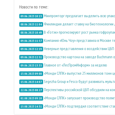
Новости по теме:
Минпромторг предлагает выделить всю упако
09.06.2023 10:13
Финляндия делает ставку на биотехнологии 
08.06.2023 11:04
В «Готэк» прогнозируют рост рынка гофроупа
08.06.2023 10:49
Компания «Юнь Чоу» представила в Москве т
09.06.2023 11:57
Неверные представления о воздействии ЦБП 
09.06.2023 12:19
Производство картона на заводе Buchmann 
09.06.2023 12:51
Главное от «ЛесПромИнформ» за неделю
09.06.2023 13:35
«Монди СЛПК» выпустил 25 миллионов тонн 
15.06.2023 09:08
Segezha Group и Fesco будут развивать муль
15.06.2023 14:07
Перспективы российской ЦБП обсудили на ко
22.06.2023 08:27
«Монди СЛПК» запускает производство полиг
01.08.2023 09:18
«Монди СЛПК» подтвердил соответствие ста
15.08.2023 14:31