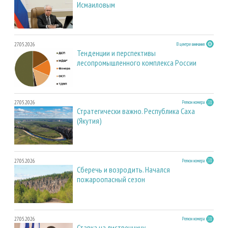
Исмаиловым
27.05.2026
В центре внимания
Тенденции и перспективы
лесопромышленного комплекса России
27.05.2026
Регион номера
Стратегически важно. Республика Саха
(Якутия)
27.05.2026
Регион номера
Сберечь и возродить. Начался
пожароопасный сезон
27.05.2026
Регион номера
Ставка на лиственницу