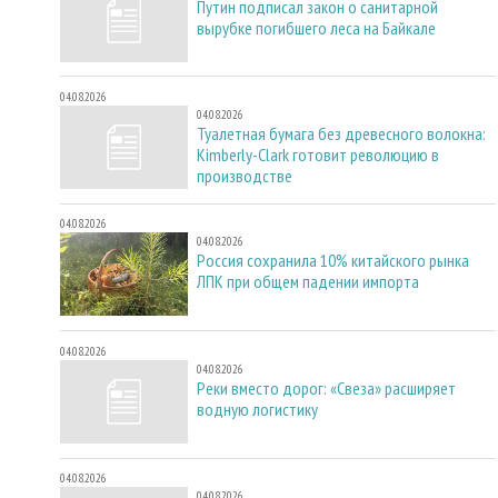
Путин подписал закон о санитарной
вырубке погибшего леса на Байкале
04.08.2026
04.08.2026
Туалетная бумага без древесного волокна:
Kimberly-Clark готовит революцию в
производстве
04.08.2026
04.08.2026
Россия сохранила 10% китайского рынка
ЛПК при общем падении импорта
04.08.2026
04.08.2026
Реки вместо дорог: «Свеза» расширяет
водную логистику
04.08.2026
04.08.2026