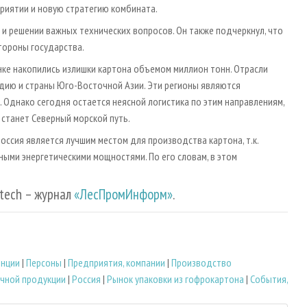
риятии и новую стратегию комбината.
 и решении важных технических вопросов. Он также подчеркнул, что
тороны государства.
нке накопились излишки картона объемом миллион тонн. Отрасли
ндию и страны Юго-Восточной Азии. Эти регионы являются
Однако сегодня остается неясной логистика по этим направлениям,
 станет Северный морской путь.
оссия является лучшим местом для производства картона, т.к.
ыми энергетическими мощностями. По его словам, в этом
tech – журнал
«ЛесПромИнформ»
.
енции
|
Персоны
|
Предприятия, компании
|
Производство
чной продукции
|
Россия
|
Рынок упаковки из гофрокартона
|
События,