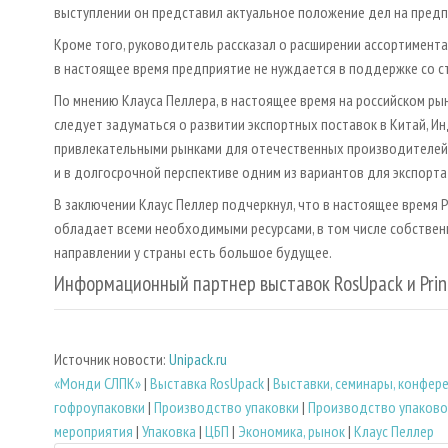
выступлении он представил актуальное положение дел на предп
Кроме того, руководитель рассказал о расширении ассортимента
в настоящее время предприятие не нуждается в поддержке со с
По мнению Клауса Пеллера, в настоящее время на российском ры
следует задуматься о развитии экспортных поставок в Китай, И
привлекательными рынками для отечественных производителей. 
и в долгосрочной перспективе одним из вариантов для экспорта
В заключении Клаус Пеллер подчеркнул, что в настоящее время Р
обладает всеми необходимыми ресурсами, в том числе собственн
направлении у страны есть большое будущее.
Информационный партнер выставок RosUpack и Prin
Источник новости:
Unipack.ru
«Монди СЛПК»
|
Выставка RosUpack
|
Выставки, семинары, конфер
гофроупаковки
|
Производство упаковки
|
Производство упаково
мероприятия
|
Упаковка
|
ЦБП
|
Экономика, рынок
|
Клаус Пеллер