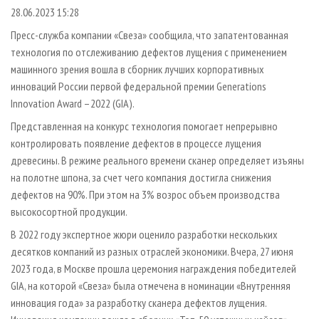
СУШКА ДРЕВЕСИНЫ
ПЕРСОНЫ
КОНТАКТЫ
РЕКЛАМА
28.06.2023 15:28
ПРОИЗВОДСТВО ДРЕВЕСНЫХ ПЛИТ
МОБИЛЬНЫЕ ВЫСТАВКИ
Пресс-служба компании «Свеза» сообщила, что запатентованная
РЕКЛАМА НА САЙТЕ
технология по отслеживанию дефектов лущения с применением
ДЕРЕВЯННОЕ ДОМОСТРОЕНИЕ
ОФИЦИАЛЬНЫЕ ДЕЛЕГАЦИИ
машинного зрения вошла в сборник лучших корпоративных
ПРОИЗВОДСТВО МЕБЕЛИ
ПРИОРИТЕТНЫЕ ИНВЕСТПРОЕКТЫ
инноваций России первой федеральной премии Generations
БИОЭНЕРГЕТИКА
Innovation Award –2022 (GIA).
RUSSIAN FORESTRY REVIEW
Представленная на конкурс технология помогает непрерывно
ЦБП
ГАЗЕТА ЛЕСПРОМФОРУМ
контролировать появление дефектов в процессе лущения
ИНСТРУМЕНТ И МАТЕРИАЛЫ
БИБЛИОТЕКА СПЕЦИАЛИСТА
древесины. В режиме реального времени сканер определяет изъяны
на полотне шпона, за счет чего компания достигла снижения
дефектов на 90%. При этом на 3% возрос объем производства
высокосортной продукции.
В 2022 году экспертное жюри оценило разработки нескольких
десятков компаний из разных отраслей экономики. Вчера, 27 июня
2023 года, в Москве прошла церемония награждения победителей
GIA, на которой «Свеза» была отмечена в номинации «Внутренняя
инновация года» за разработку сканера дефектов лущения.