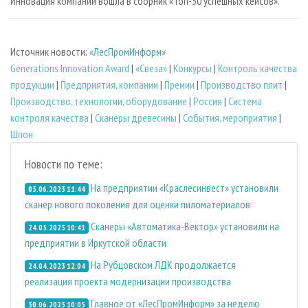
Инновация компании вошла в сборник «Топ-50 успешных кейсов».
Источник новости:
«ЛесПромИнформ»
Generations Innovation Award
|
«Свеза»
|
Конкурсы
|
Контроль качества
продукции
|
Предприятия, компании
|
Премии
|
Производство плит
|
Производство, технологии, оборудование
|
Россия
|
Система
контроля качества
|
Сканеры древесины
|
События, мероприятия
|
Шпон
Новости по теме:
На предприятии «Краслесинвест» установили
05.06.2023 11:44
сканер нового поколения для оценки пиломатериалов
Сканеры «Автоматика-Вектор» установили на
24.05.2023 10:41
предприятии в Иркутской области
На Рубцовском ЛДК продолжается
24.04.2023 12:04
реализация проекта модернизации производства
Главное от «ЛесПромИнформ» за неделю
30.06.2023 10:05