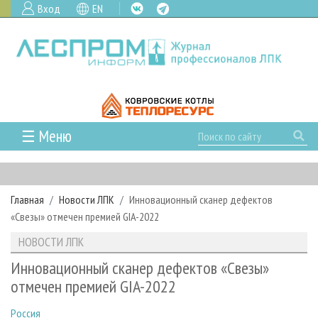
Вход
EN
☰ Меню
ГЛАВНАЯ
РУБРИКИ И ТЕМЫ
Главная
Новости ЛПК
Инновационный сканер дефектов
РУБРИКИ ЖУРНАЛА
НОВОСТИ
«Свезы» отмечен премией GIA-2022
ЛЕСНОЕ ХОЗЯЙСТВО
КАЛЕНДАРЬ СОБЫТИЙ
ПРОЕКТЫ ЛПИ
НОВОСТИ ЛПК
ЛЕСОЗАГОТОВКА
НОВОСТИ ЛПК
АНАЛИТИКА
АРХИВ
Инновационный сканер дефектов «Свезы»
ЛЕСОПИЛЕНИЕ
НОВОСТИ ЖУРНАЛА
ПРЕДПРИЯТИЯ ЛПК
АРХИВ ЖУРНАЛОВ
отмечен премией GIA-2022
О ЖУРНАЛЕ
ДЕРЕВООБРАБОТКА
НОВОСТИ КОМПАНИЙ
ЛЕСНЫЕ РЕГИОНЫ РОССИИ
СТАТЬИ
ПОДПИСКА
РЕКЛАМОДАТЕЛЯМ
Россия