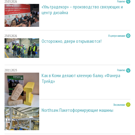
23.03.2026
Развитие
«Ультрадекор» – производство связующих и
центр дизайна
23.03.2026
В центре внимания
Осторожно, двери открываются!
28.11.2025
Развитие
Как в Коми делают клееную балку. «Фанера
Трейд»
28.11.2025
Лесопиление
Northsaw. Пакетоформирующие машины