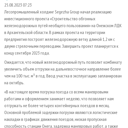
СУШКА ДРЕВЕСИНЫ
ПЕРСОНЫ
КОНТАКТЫ
РЕКЛАМА
25.08.2023 07:23
Лесопромышленный холдинг Segezha Group начал реализацию
ПРОИЗВОДСТВО ДРЕВЕСНЫХ ПЛИТ
МОБИЛЬНЫЕ ВЫСТАВКИ
РЕКЛАМА НА САЙТЕ
инвестиционного проекта «Строительство обгонных
ДЕРЕВЯННОЕ ДОМОСТРОЕНИЕ
ОФИЦИАЛЬНЫЕ ДЕЛЕГАЦИИ
железнодорожных путей необщего пользования» на Онежском ЛДК
ПРОИЗВОДСТВО МЕБЕЛИ
в Архангельской области. В рамках проекта на территории
ПРИОРИТЕТНЫЕ ИНВЕСТПРОЕКТЫ
предприятия построят железнодорожную ветку длиной 1,2 км с
БИОЭНЕРГЕТИКА
RUSSIAN FORESTRY REVIEW
двумя стрелочными переводами. Завершить проект планируется к
ЦБП
ГАЗЕТА ЛЕСПРОМФОРУМ
концу сентября 2023 года.
ИНСТРУМЕНТ И МАТЕРИАЛЫ
БИБЛИОТЕКА СПЕЦИАЛИСТА
Ожидается, что новый железнодорожный путь позволит комбинату
увеличить объем отгрузки на дальневосточное направление более
чем на 100 тыс. м³ в год. Ввод участка в эксплуатацию запланирован
на октябрь.
«В настоящее время погрузка поезда со всеми маневровыми
работами и оформлением занимает неделю, что позволяет нам
отгружать не более четырех контейнерных поездов в месяц.
Основной проблемой задержки погрузки являются логистические
накладки в графиках движения поездов, низкая пропускная
способность станции Онега, задержка маневровых работ, а также