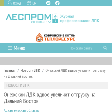
Вход
EN
☰ Меню
ГЛАВНАЯ
РУБРИКИ И ТЕМЫ
Главная
Новости ЛПК
Онежский ЛДК вдвое увеличит отгрузку
РУБРИКИ ЖУРНАЛА
НОВОСТИ
на Дальний Восток
ЛЕСНОЕ ХОЗЯЙСТВО
КАЛЕНДАРЬ СОБЫТИЙ
ПРОЕКТЫ ЛПИ
НОВОСТИ ЛПК
ЛЕСОЗАГОТОВКА
НОВОСТИ ЛПК
АНАЛИТИКА
АРХИВ
Онежский ЛДК вдвое увеличит отгрузку на
ЛЕСОПИЛЕНИЕ
НОВОСТИ ЖУРНАЛА
ПРЕДПРИЯТИЯ ЛПК
АРХИВ ЖУРНАЛОВ
Дальний Восток
О ЖУРНАЛЕ
ДЕРЕВООБРАБОТКА
НОВОСТИ КОМПАНИЙ
ЛЕСНЫЕ РЕГИОНЫ РОССИИ
СТАТЬИ
ПОДПИСКА
РЕКЛАМОДАТЕЛЯМ
Архангельская область