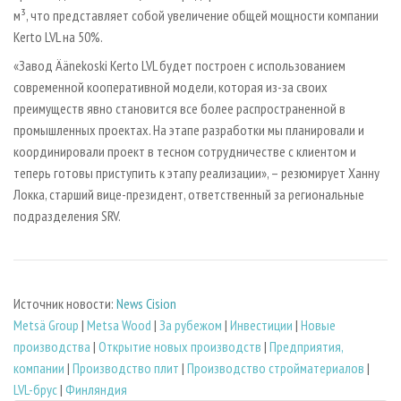
м³, что представляет собой увеличение общей мощности компании
Kerto LVL на 50%.
«Завод Äänekoski Kerto LVL будет построен с использованием
современной кооперативной модели, которая из-за своих
преимуществ явно становится все более распространенной в
промышленных проектах. На этапе разработки мы планировали и
координировали проект в тесном сотрудничестве с клиентом и
теперь готовы приступить к этапу реализации», – резюмирует Ханну
Локка, старший вице-президент, ответственный за региональные
подразделения SRV.
Источник новости:
News Cision
Metsä Group
|
Metsa Wood
|
За рубежом
|
Инвестиции
|
Новые
производства
|
Открытие новых производств
|
Предприятия,
компании
|
Производство плит
|
Производство стройматериалов
|
LVL-брус
|
Финляндия