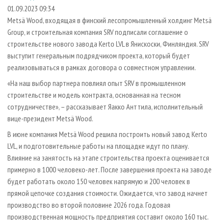
СУШКА ДРЕВЕСИНЫ
ПЕРСОНЫ
КОНТАКТЫ
РЕКЛАМА
01.09.2023 09:34
Metsä Wood, входящая в финский лесопромышленный холдинг Metsä
ПРОИЗВОДСТВО ДРЕВЕСНЫХ ПЛИТ
МОБИЛЬНЫЕ ВЫСТАВКИ
РЕКЛАМА НА САЙТЕ
Group, и строительная компания SRV подписали соглашение о
ДЕРЕВЯННОЕ ДОМОСТРОЕНИЕ
ОФИЦИАЛЬНЫЕ ДЕЛЕГАЦИИ
строительстве нового завода Kerto LVL в Янискоски, Финляндия. SRV
ПРОИЗВОДСТВО МЕБЕЛИ
выступит генеральным подрядчиком проекта, который будет
ПРИОРИТЕТНЫЕ ИНВЕСТПРОЕКТЫ
реализовываться в рамках договора о совместном управлении.
БИОЭНЕРГЕТИКА
RUSSIAN FORESTRY REVIEW
«На наш выбор партнера повлиял опыт SRV в промышленном
ЦБП
ГАЗЕТА ЛЕСПРОМФОРУМ
строительстве и модель контракта, основанная на тесном
ИНСТРУМЕНТ И МАТЕРИАЛЫ
БИБЛИОТЕКА СПЕЦИАЛИСТА
сотрудничестве», – рассказывает Яакко Анттила, исполнительный
вице-президент Metsä Wood.
В июне компания Metsä Wood решила построить новый завод Kerto
LVL, и подготовительные работы на площадке идут по плану.
Влияние на занятость на этапе строительства проекта оценивается
примерно в 1000 человеко-лет. После завершения проекта на заводе
будет работать около 150 человек напрямую и 200 человек в
прямой цепочке создания стоимости. Ожидается, что завод начнет
производство во второй половине 2026 года. Годовая
производственная мощность предприятия составит около 160 тыс.