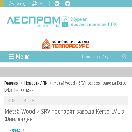
Вход
EN
☰ Меню
ГЛАВНАЯ
РУБРИКИ И ТЕМЫ
Главная
Новости ЛПК
Metsä Wood и SRV построят завода Kerto
РУБРИКИ ЖУРНАЛА
НОВОСТИ
LVL в Финляндии
ЛЕСНОЕ ХОЗЯЙСТВО
КАЛЕНДАРЬ СОБЫТИЙ
ПРОЕКТЫ ЛПИ
НОВОСТИ ЛПК
ЛЕСОЗАГОТОВКА
НОВОСТИ ЛПК
АНАЛИТИКА
АРХИВ
Metsä Wood и SRV построят завода Kerto LVL в
ЛЕСОПИЛЕНИЕ
НОВОСТИ ЖУРНАЛА
ПРЕДПРИЯТИЯ ЛПК
АРХИВ ЖУРНАЛОВ
Финляндии
О ЖУРНАЛЕ
ДЕРЕВООБРАБОТКА
НОВОСТИ КОМПАНИЙ
ЛЕСНЫЕ РЕГИОНЫ РОССИИ
СТАТЬИ
ПОДПИСКА
РЕКЛАМОДАТЕЛЯМ
Финляндия