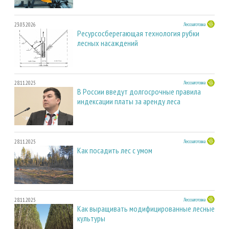
23.03.2026
Лесозаготовка
Ресурсосберегающая технология рубки
лесных насаждений
28.11.2025
Лесозаготовка
В России введут долгосрочные правила
индексации платы за аренду леса
28.11.2025
Лесозаготовка
Как посадить лес с умом
28.11.2025
Лесозаготовка
Как выращивать модифицированные лесные
культуры