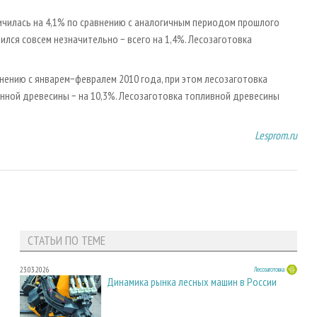
ичилась на 4,1% по сравнению с аналогичным периодом прошлого
лся совсем незначительно − всего на 1,4%. Лесозаготовка
внению с январем−февралем 2010 года, при этом лесозаготовка
енной древесины − на 10,3%. Лесозаготовка топливной древесины
Lesprom.ru
СТАТЬИ ПО ТЕМЕ
23.03.2026
Лесозаготовка
Динамика рынка лесных машин в России