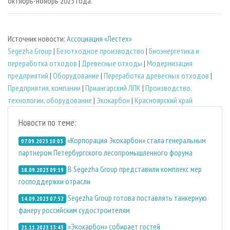
октябрь-ноябрь 2023 года.
Источник новости:
Ассоциация «Лестех»
Segezha Group
|
Безотходное производство
|
Биoэнергетика и
переработка отходов
|
Древесные отходы
|
Модернизация
предприятий
|
Оборудование
|
Переработка древесных отходов
|
Предприятия, компании
|
Приангарский ЛПК
|
Производство,
технологии, оборудование
|
Экокарбон
|
Красноярский край
Новости по теме:
«Корпорация Экокарбон» стала генеральным
07.09.2023 10:03
партнером Петербургского лесопромышленного форума
В Segezha Group представили комплекс мер
18.09.2023 09:19
господдержки отрасли
Segezha Group готова поставлять танкерную
14.09.2023 07:52
фанеру российским судостроителям
«Экокарбон» собирает гостей
21.11.2023 13:43