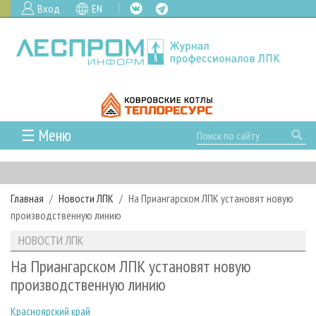
Вход
EN
☰ Меню
ГЛАВНАЯ
РУБРИКИ И ТЕМЫ
Главная
Новости ЛПК
На Приангарском ЛПК установят новую
РУБРИКИ ЖУРНАЛА
НОВОСТИ
производственную линию
ЛЕСНОЕ ХОЗЯЙСТВО
КАЛЕНДАРЬ СОБЫТИЙ
ПРОЕКТЫ ЛПИ
НОВОСТИ ЛПК
ЛЕСОЗАГОТОВКА
НОВОСТИ ЛПК
АНАЛИТИКА
АРХИВ
На Приангарском ЛПК установят новую
ЛЕСОПИЛЕНИЕ
НОВОСТИ ЖУРНАЛА
ПРЕДПРИЯТИЯ ЛПК
АРХИВ ЖУРНАЛОВ
производственную линию
О ЖУРНАЛЕ
ДЕРЕВООБРАБОТКА
НОВОСТИ КОМПАНИЙ
ЛЕСНЫЕ РЕГИОНЫ РОССИИ
СТАТЬИ
ПОДПИСКА
РЕКЛАМОДАТЕЛЯМ
Красноярский край