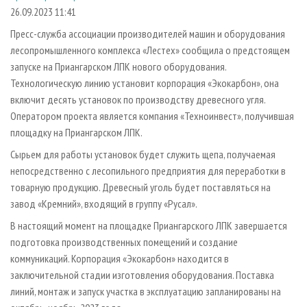
СУШКА ДРЕВЕСИНЫ
ПЕРСОНЫ
КОНТАКТЫ
РЕКЛАМА
26.09.2023 11:41
ПРОИЗВОДСТВО ДРЕВЕСНЫХ ПЛИТ
МОБИЛЬНЫЕ ВЫСТАВКИ
Пресс-служба ассоциации производителей машин и оборудования
РЕКЛАМА НА САЙТЕ
лесопромышленного комплекса «Лестех» сообщила о предстоящем
ДЕРЕВЯННОЕ ДОМОСТРОЕНИЕ
ОФИЦИАЛЬНЫЕ ДЕЛЕГАЦИИ
запуске на Приангарском ЛПК нового оборудования.
ПРОИЗВОДСТВО МЕБЕЛИ
ПРИОРИТЕТНЫЕ ИНВЕСТПРОЕКТЫ
Технологическую линию установит корпорация «Экокарбон», она
БИОЭНЕРГЕТИКА
включит десять установок по производству древесного угля.
RUSSIAN FORESTRY REVIEW
Оператором проекта является компания «Техноинвест», получившая
ЦБП
ГАЗЕТА ЛЕСПРОМФОРУМ
площадку на Приангарском ЛПК.
ИНСТРУМЕНТ И МАТЕРИАЛЫ
БИБЛИОТЕКА СПЕЦИАЛИСТА
Сырьем для работы установок будет служить щепа, получаемая
непосредственно с лесопильного предприятия для переработки в
товарную продукцию. Древесный уголь будет поставляться на
завод «Кремний», входящий в группу «Русал».
В настоящий момент на площадке Приангарского ЛПК завершается
подготовка производственных помещений и создание
коммуникаций. Корпорация «Экокарбон» находится в
заключительной стадии изготовления оборудования. Поставка
линий, монтаж и запуск участка в эксплуатацию запланированы на