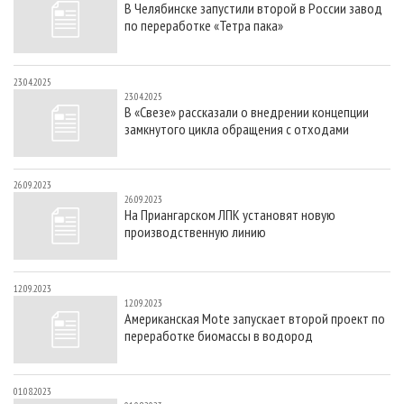
В Челябинске запустили второй в России завод
СУШКА ДРЕВЕСИНЫ
ПЕРСОНЫ
КОНТАКТЫ
РЕКЛАМА
по переработке «Тетра пака»
ПРОИЗВОДСТВО ДРЕВЕСНЫХ ПЛИТ
МОБИЛЬНЫЕ ВЫСТАВКИ
РЕКЛАМА НА САЙТЕ
ДЕРЕВЯННОЕ ДОМОСТРОЕНИЕ
ОФИЦИАЛЬНЫЕ ДЕЛЕГАЦИИ
23.04.2025
23.04.2025
ПРОИЗВОДСТВО МЕБЕЛИ
ПРИОРИТЕТНЫЕ ИНВЕСТПРОЕКТЫ
В «Свезе» рассказали о внедрении концепции
замкнутого цикла обращения с отходами
БИОЭНЕРГЕТИКА
RUSSIAN FORESTRY REVIEW
ЦБП
ГАЗЕТА ЛЕСПРОМФОРУМ
26.09.2023
ИНСТРУМЕНТ И МАТЕРИАЛЫ
БИБЛИОТЕКА СПЕЦИАЛИСТА
26.09.2023
На Приангарском ЛПК установят новую
производственную линию
12.09.2023
12.09.2023
Американская Mote запускает второй проект по
переработке биомассы в водород
01.08.2023