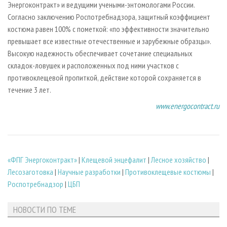
Энергоконтракт» и ведущими учеными-энтомологами России.
Согласно заключению Роспотребнадзора, защитный коэффициент
костюма равен 100% с пометкой: «по эффективности значительно
превышает все известные отечественные и зарубежные образцы».
Высокую надежность обеспечивает сочетание специальных
складок-ловушек и расположенных под ними участков с
противоклещевой пропиткой, действие которой сохраняется в
течение 3 лет.
www.energocontract.ru
«ФПГ Энергоконтракт»
|
Клещевой энцефалит
|
Лесное хозяйство
|
Лесозаготовка
|
Научные разработки
|
Противоклещевые костюмы
|
Роспотребнадзор
|
ЦБП
НОВОСТИ ПО ТЕМЕ