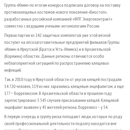
СУШКА ДРЕВЕСИНЫ
ПЕРСОНЫ
КОНТАКТЫ
РЕКЛАМА
Группа «Илим» по итогам конкурса подписала договор на поставку
противоклещевых костюмов нового поколения «Биостоп»,
ПРОИЗВОДСТВО ДРЕВЕСНЫХ ПЛИТ
МОБИЛЬНЫЕ ВЫСТАВКИ
РЕКЛАМА НА САЙТЕ
разработанных российской компанией «ФПГ Энергоконтракт»
ДЕРЕВЯННОЕ ДОМОСТРОЕНИЕ
ОФИЦИАЛЬНЫЕ ДЕЛЕГАЦИИ
совместно с ведущими учеными-энтомологами России.
ПРОИЗВОДСТВО МЕБЕЛИ
ПРИОРИТЕТНЫЕ ИНВЕСТПРОЕКТЫ
Первая партия из 242 защитных комплектов уже этой весной
БИОЭНЕРГЕТИКА
поступит на лесозаготовительные предприятий филиалов Группы
RUSSIAN FORESTRY REVIEW
«Илим» в Иркутской (Братск и Усть-Илимск) и в Архангельской
ЦБП
ГАЗЕТА ЛЕСПРОМФОРУМ
(Коряжма) областях. Данные регионы отличаются особо
ИНСТРУМЕНТ И МАТЕРИАЛЫ
БИБЛИОТЕКА СПЕЦИАЛИСТА
неблагоприятной ситуацией по распространению клещевых
инфекций.
Так, в 2010 году в Иркутской области от укусов клещей пострадали
14 720 человек, 119 из них заразились клещевым энцефалитом, а еще
177 − боррелиозом. В Архангельской области в прошлом году
зарегистрировано 5 545 случаев присасывания клещей. Клещевой
энцефалит выявлен у 45 жителей региона, боррелиоз − у 54.
В первую очередь в группу риска попадают люди, которые по роду
своей профессиональной деятельности подолгу находятся вне