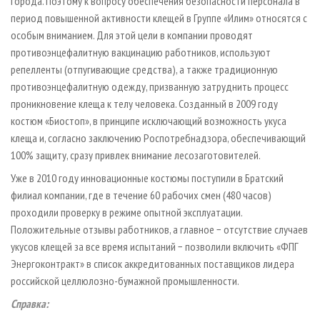
города. Поэтому к вопросу обеспечения безопасности персонала в
период повышенной активности клещей в Группе «Илим» относятся с
особым вниманием. Для этой цели в компании проводят
противоэнцефалитную вакцинацию работников, используют
репелленты (отпугивающие средства), а также традиционную
противоэнцефалитную одежду, призванную затруднить процесс
проникновение клеща к телу человека. Созданный в 2009 году
костюм «Биостоп», в принципе исключающий возможность укуса
клеща и, согласно заключению Роспотребнадзора, обеспечивающий
100% защиту, сразу привлек внимание лесозаготовителей.
Уже в 2010 году инновационные костюмы поступили в Братский
филиал компании, где в течение 60 рабочих смен (480 часов)
проходили проверку в режиме опытной эксплуатации.
Положительные отзывы работников, а главное − отсутствие случаев
укусов клещей за все время испытаний − позволили включить «ФПГ
Энергоконтракт» в список аккредитованных поставщиков лидера
российской целлюлозно-бумажной промышленности.
Справка: