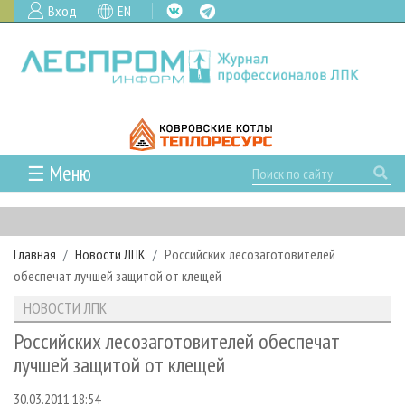
Вход
EN
☰ Меню
ГЛАВНАЯ
РУБРИКИ И ТЕМЫ
Главная
Новости ЛПК
Российских лесозаготовителей
РУБРИКИ ЖУРНАЛА
НОВОСТИ
обеспечат лучшей защитой от клещей
ЛЕСНОЕ ХОЗЯЙСТВО
КАЛЕНДАРЬ СОБЫТИЙ
ПРОЕКТЫ ЛПИ
НОВОСТИ ЛПК
ЛЕСОЗАГОТОВКА
НОВОСТИ ЛПК
АНАЛИТИКА
АРХИВ
Российских лесозаготовителей обеспечат
ЛЕСОПИЛЕНИЕ
НОВОСТИ ЖУРНАЛА
ПРЕДПРИЯТИЯ ЛПК
АРХИВ ЖУРНАЛОВ
лучшей защитой от клещей
О ЖУРНАЛЕ
ДЕРЕВООБРАБОТКА
НОВОСТИ КОМПАНИЙ
ЛЕСНЫЕ РЕГИОНЫ РОССИИ
СТАТЬИ
ПОДПИСКА
РЕКЛАМОДАТЕЛЯМ
30.03.2011 18:54