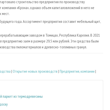
стартовало строительство предприятия по производству
т компания «Крона», однако объем капиталовложений в него не
х мест.
будущего года. Ассортимент предприятия составит мебельный щит,
перерабатывающим заводом в Томицах, Республика Карелия. В 2021
предприятию заем в размере 29,5 млн рублей. Эти средства были
изводства пиломатериалов и древесно-топливных гранул.
водства
|
Открытие новых производств
|
Предприятия, компании
|
й паркет из термодревесины
доску