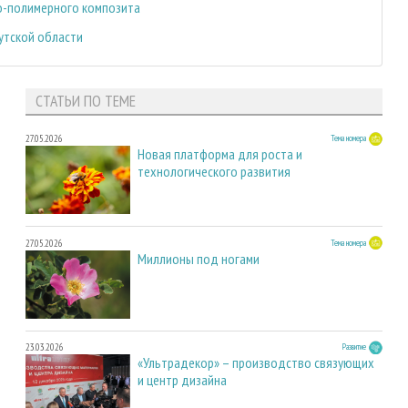
о-полимерного композита
утской области
СТАТЬИ ПО ТЕМЕ
27.05.2026
Тема номера
Новая платформа для роста и
технологического развития
27.05.2026
Тема номера
Миллионы под ногами
23.03.2026
Развитие
«Ультрадекор» – производство связующих
и центр дизайна