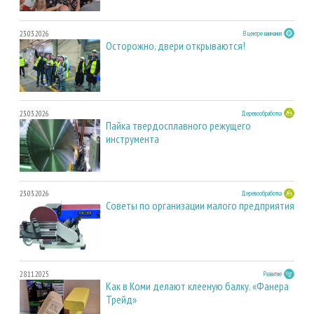
23.03.2026
В центре внимания
Осторожно, двери открываются!
23.03.2026
Деревообработка
Пайка твердосплавного режущего
инструмента
23.03.2026
Деревообработка
Советы по организации малого предприятия
28.11.2025
Развитие
Как в Коми делают клееную балку. «Фанера
Трейд»