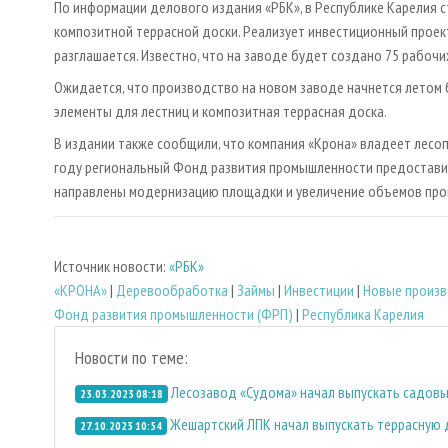
По информации делового издания «РБК», в Республике Карелия 
композитной террасной доски. Реализует инвестиционный проек
разглашается. Известно, что на заводе будет создано 75 рабочи
Ожидается, что производство на новом заводе начнется летом 
элементы для лестниц и композитная террасная доска.
В издании также сообщили, что компания «Крона» владеет лесо
году региональный Фонд развития промышленности предоставил 
направлены модернизацию площадки и увеличение объемов про
Источник новости:
«РБК»
«КРОНА»
|
Деревообработка
|
Займы
|
Инвестиции
|
Новые произ
Фонд развития промышленности (ФРП)
|
Республика Карелия
Новости по теме:
Лесозавод «Судома» начал выпускать садовы
23.03.2023 08:18
Жешартский ЛПК начал выпускать террасную 
27.10.2023 10:54