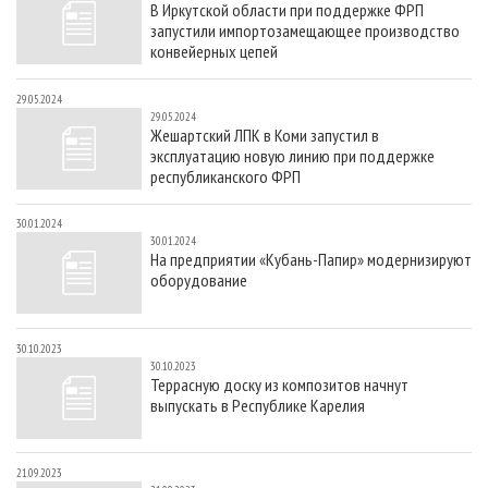
В Иркутской области при поддержке ФРП
СУШКА ДРЕВЕСИНЫ
ПЕРСОНЫ
КОНТАКТЫ
РЕКЛАМА
запустили импортозамещающее производство
ПРОИЗВОДСТВО ДРЕВЕСНЫХ ПЛИТ
МОБИЛЬНЫЕ ВЫСТАВКИ
конвейерных цепей
РЕКЛАМА НА САЙТЕ
ДЕРЕВЯННОЕ ДОМОСТРОЕНИЕ
ОФИЦИАЛЬНЫЕ ДЕЛЕГАЦИИ
29.05.2024
29.05.2024
ПРОИЗВОДСТВО МЕБЕЛИ
ПРИОРИТЕТНЫЕ ИНВЕСТПРОЕКТЫ
Жешартский ЛПК в Коми запустил в
эксплуатацию новую линию при поддержке
БИОЭНЕРГЕТИКА
RUSSIAN FORESTRY REVIEW
республиканского ФРП
ЦБП
ГАЗЕТА ЛЕСПРОМФОРУМ
30.01.2024
ИНСТРУМЕНТ И МАТЕРИАЛЫ
БИБЛИОТЕКА СПЕЦИАЛИСТА
30.01.2024
На предприятии «Кубань-Папир» модернизируют
оборудование
30.10.2023
30.10.2023
Террасную доску из композитов начнут
выпускать в Республике Карелия
21.09.2023