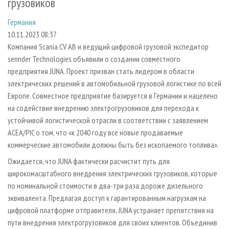
грузовиков
СУШКА ДРЕВЕСИНЫ
ПЕРСОНЫ
КОНТАКТЫ
РЕКЛАМА
Германия
ПРОИЗВОДСТВО ДРЕВЕСНЫХ ПЛИТ
МОБИЛЬНЫЕ ВЫСТАВКИ
РЕКЛАМА НА САЙТЕ
10.11.2023 08:37
ДЕРЕВЯННОЕ ДОМОСТРОЕНИЕ
ОФИЦИАЛЬНЫЕ ДЕЛЕГАЦИИ
Компания Scania CV AB и ведущий цифровой грузовой экспедитор
ПРОИЗВОДСТВО МЕБЕЛИ
ПРИОРИТЕТНЫЕ ИНВЕСТПРОЕКТЫ
sennder Technologies объявили о создании совместного
предприятия JUNA. Проект призван стать лидером в области
БИОЭНЕРГЕТИКА
RUSSIAN FORESTRY REVIEW
электрических решений в автомобильной грузовой логистике по всей
ЦБП
ГАЗЕТА ЛЕСПРОМФОРУМ
Европе. Совместное предприятие базируется в Германии и нацелено
на содействие внедрению электрогрузовиков для перехода к
ИНСТРУМЕНТ И МАТЕРИАЛЫ
БИБЛИОТЕКА СПЕЦИАЛИСТА
устойчивой логистической отрасли в соответствии с заявлением
ACEA/PIC о том, что «к 2040 году все новые продаваемые
коммерческие автомобили должны быть без ископаемого топлива».
Ожидается, что JUNA фактически расчистит путь для
широкомасштабного внедрения электрических грузовиков, которые
по номинальной стоимости в два-три раза дороже дизельного
эквивалента. Предлагая доступ к гарантированным нагрузкам на
цифровой платформе отправителя, JUNA устраняет препятствия на
пути внедрения электрогрузовиков для своих клиентов. Объединив