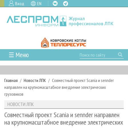
Вход
EN
☰ Меню
ГЛАВНАЯ
РУБРИКИ И ТЕМЫ
Главная
Новости ЛПК
Совместный проект Scania и sennder
РУБРИКИ ЖУРНАЛА
НОВОСТИ
направлен на крупномасштабное внедрение электрических
ЛЕСНОЕ ХОЗЯЙСТВО
КАЛЕНДАРЬ СОБЫТИЙ
грузовиков
ПРОЕКТЫ ЛПИ
ЛЕСОЗАГОТОВКА
НОВОСТИ ЛПК
АНАЛИТИКА
НОВОСТИ ЛПК
АРХИВ
ЛЕСОПИЛЕНИЕ
НОВОСТИ ЖУРНАЛА
ПРЕДПРИЯТИЯ ЛПК
АРХИВ ЖУРНАЛОВ
Совместный проект Scania и sennder направлен
О ЖУРНАЛЕ
на крупномасштабное внедрение электрических
ДЕРЕВООБРАБОТКА
НОВОСТИ КОМПАНИЙ
ЛЕСНЫЕ РЕГИОНЫ РОССИИ
СТАТЬИ
ПОДПИСКА
РЕКЛАМОДАТЕЛЯМ