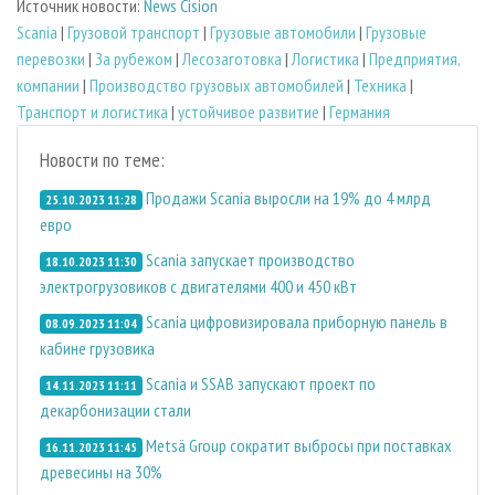
Источник новости:
News Cision
Scania
|
Грузовой транспорт
|
Грузовые автомобили
|
Грузовые
перевозки
|
За рубежом
|
Лесозаготовка
|
Логистика
|
Предприятия,
компании
|
Производство грузовых автомобилей
|
Техника
|
Транспорт и логистика
|
устойчивое развитие
|
Германия
Новости по теме:
Продажи Scania выросли на 19% до 4 млрд
25.10.2023 11:28
евро
Scania запускает производство
18.10.2023 11:30
электрогрузовиков с двигателями 400 и 450 кВт
Scania цифровизировала приборную панель в
08.09.2023 11:04
кабине грузовика
Scania и SSAB запускают проект по
14.11.2023 11:11
декарбонизации стали
Metsä Group сократит выбросы при поставках
16.11.2023 11:45
древесины на 30%