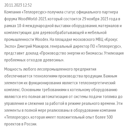
СУШКА ДРЕВЕСИНЫ
ПЕРСОНЫ
КОНТАКТЫ
РЕКЛАМА
20.11.2023 12:52
Компания «Теплоресурс» получила статус официального партнера
ПРОИЗВОДСТВО ДРЕВЕСНЫХ ПЛИТ
МОБИЛЬНЫЕ ВЫСТАВКИ
РЕКЛАМА НА САЙТЕ
форума WoodWorld-2023, который состоится 29 ноября 2023 года в
ДЕРЕВЯННОЕ ДОМОСТРОЕНИЕ
ОФИЦИАЛЬНЫЕ ДЕЛЕГАЦИИ
рамках 18-й международной выставки оборудования, материалов и
ПРОИЗВОДСТВО МЕБЕЛИ
комплектующих для деревообрабатывающей и мебельной
ПРИОРИТЕТНЫЕ ИНВЕСТПРОЕКТЫ
промышленности Woodex. На площадке московского МВЦ «Крокус
БИОЭНЕРГЕТИКА
RUSSIAN FORESTRY REVIEW
Экспо» Дмитрий Мажаров, генеральный директор ПО «Теплоресурс»,
ЦБП
ГАЗЕТА ЛЕСПРОМФОРУМ
представит доклад «Производство энергии из биомассы. Утилизация
проблемных отходов древесины».
ИНСТРУМЕНТ И МАТЕРИАЛЫ
БИБЛИОТЕКА СПЕЦИАЛИСТА
Мощность любого лесопромышленного предприятия
обеспечивается технологиями производства продукции. Важным
элементом их функционирования является теплоэнергетический
комплекс. Основными требованиями к котельному оборудованию
являются его полная автоматизация от системы подачи топлива до
управления и слежения за работой в режиме реального времени. Эти
элементы в полной мере реализованы в оборудовании компании
«Теплоресурс», которая имеет положительный опыт более 500
проектов в России.