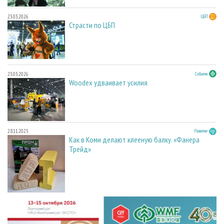
23.03.2026
ЦБП
Страсти по ЦБП
23.03.2026
События
Woodex удваивает усилия
28.11.2025
Развитие
Как в Коми делают клееную балку. «Фанера
Трейд»