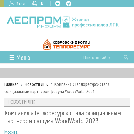
Вход
EN
☰ Меню
ГЛАВНАЯ
РУБРИКИ И ТЕМЫ
Главная
Новости ЛПК
Компания «Теплоресурс» стала
РУБРИКИ ЖУРНАЛА
НОВОСТИ
официальным партнером форума WoodWorld-2023
ЛЕСНОЕ ХОЗЯЙСТВО
КАЛЕНДАРЬ СОБЫТИЙ
ПРОЕКТЫ ЛПИ
НОВОСТИ ЛПК
ЛЕСОЗАГОТОВКА
НОВОСТИ ЛПК
АНАЛИТИКА
АРХИВ
Компания «Теплоресурс» стала официальным
ЛЕСОПИЛЕНИЕ
НОВОСТИ ЖУРНАЛА
ПРЕДПРИЯТИЯ ЛПК
АРХИВ ЖУРНАЛОВ
партнером форума WoodWorld-2023
О ЖУРНАЛЕ
ДЕРЕВООБРАБОТКА
НОВОСТИ КОМПАНИЙ
ЛЕСНЫЕ РЕГИОНЫ РОССИИ
СТАТЬИ
ПОДПИСКА
РЕКЛАМОДАТЕЛЯМ
Москва