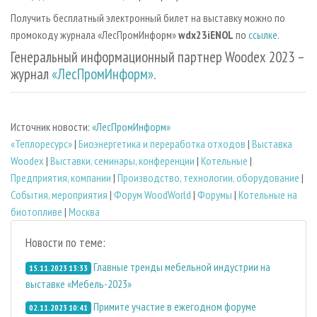
Получить бесплатный электронный билет на выставку можно по
промокоду журнала «ЛесПромИнформ»
wdx23iENOL
по
ссылке
.
Генеральный информационный партнер Woodex 2023 –
журнал
«ЛесПромИнформ»
.
Источник новости:
«ЛесПромИнформ»
«Теплоресурс»
|
Биoэнергетика и переработка отходов
|
Выставка
Woodex
|
Выставки, семинары, конференции
|
Котельные
|
Предприятия, компании
|
Производство, технологии, оборудование
|
События, мероприятия
|
Форум WoodWorld
|
Форумы
|
Котельные на
биотопливе
|
Москва
Новости по теме:
Главные тренды мебельной индустрии на
15.11.2023 13:33
выставке «Мебель-2023»
Примите участие в ежегодном форуме
02.11.2023 10:41