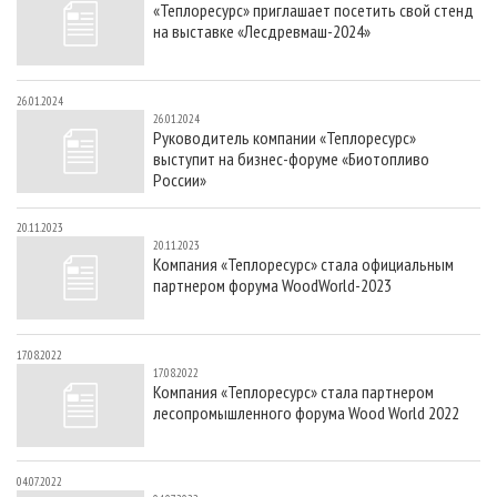
«Теплоресурс» приглашает посетить свой стенд
СУШКА ДРЕВЕСИНЫ
ПЕРСОНЫ
КОНТАКТЫ
РЕКЛАМА
на выставке «Лесдревмаш-2024»
ПРОИЗВОДСТВО ДРЕВЕСНЫХ ПЛИТ
МОБИЛЬНЫЕ ВЫСТАВКИ
РЕКЛАМА НА САЙТЕ
ДЕРЕВЯННОЕ ДОМОСТРОЕНИЕ
ОФИЦИАЛЬНЫЕ ДЕЛЕГАЦИИ
26.01.2024
26.01.2024
ПРОИЗВОДСТВО МЕБЕЛИ
ПРИОРИТЕТНЫЕ ИНВЕСТПРОЕКТЫ
Руководитель компании «Теплоресурс»
выступит на бизнес-форуме «Биотопливо
БИОЭНЕРГЕТИКА
RUSSIAN FORESTRY REVIEW
России»
ЦБП
ГАЗЕТА ЛЕСПРОМФОРУМ
20.11.2023
ИНСТРУМЕНТ И МАТЕРИАЛЫ
БИБЛИОТЕКА СПЕЦИАЛИСТА
20.11.2023
Компания «Теплоресурс» стала официальным
партнером форума WoodWorld-2023
17.08.2022
17.08.2022
Компания «Теплоресурс» стала партнером
лесопромышленного форума Wood World 2022
04.07.2022