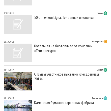
06.08.2019
События
50 оттенков Ligna. Тенденции и новинки
18.10.2018
Биоэнергетика
Котельная на биотопливе от компании
«Теплоресурс»
01.11.2014
События
Отзывы участников выставки «Лесдревмаш
2014»
01.10.2012
Регион номера
Каменская бумажно-картонная фабрика