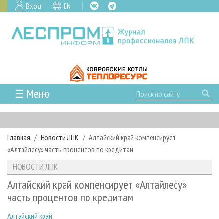
Вход
EN
☰ Меню
ГЛАВНАЯ
РУБРИКИ И ТЕМЫ
Главная
Новости ЛПК
Алтайский край компенсирует
РУБРИКИ ЖУРНАЛА
НОВОСТИ
«Алтайлесу» часть процентов по кредитам
ЛЕСНОЕ ХОЗЯЙСТВО
КАЛЕНДАРЬ СОБЫТИЙ
ПРОЕКТЫ ЛПИ
НОВОСТИ ЛПК
ЛЕСОЗАГОТОВКА
НОВОСТИ ЛПК
АНАЛИТИКА
АРХИВ
Алтайский край компенсирует «Алтайлесу»
ЛЕСОПИЛЕНИЕ
НОВОСТИ ЖУРНАЛА
ПРЕДПРИЯТИЯ ЛПК
АРХИВ ЖУРНАЛОВ
часть процентов по кредитам
О ЖУРНАЛЕ
ДЕРЕВООБРАБОТКА
НОВОСТИ КОМПАНИЙ
ЛЕСНЫЕ РЕГИОНЫ РОССИИ
СТАТЬИ
ПОДПИСКА
РЕКЛАМОДАТЕЛЯМ
Алтайский край