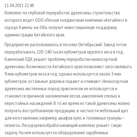
СУШКА ДРЕВЕСИНЫ
ПЕРСОНЫ
КОНТАКТЫ
РЕКЛАМА
11.04.2011 22:48
Комплекс по глубокой переработке древесины, строительство
ПРОИЗВОДСТВО ДРЕВЕСНЫХ ПЛИТ
МОБИЛЬНЫЕ ВЫСТАВКИ
РЕКЛАМА НА САЙТЕ
которого ведет ООО «Лесная холдинговая компания «Алтайлес» в
ДЕРЕВЯННОЕ ДОМОСТРОЕНИЕ
ОФИЦИАЛЬНЫЕ ДЕЛЕГАЦИИ
городе Камень-на-Оби, получит инвестиционную поддержку
ПРОИЗВОДСТВО МЕБЕЛИ
администрации Алтайского края.
ПРИОРИТЕТНЫЕ ИНВЕСТПРОЕКТЫ
БИОЭНЕРГЕТИКА
Предприятие расположилось в поселке Октябрьский. Завод готов
RUSSIAN FORESTRY REVIEW
перерабатывать 220−240 тысяч кубометров круглого леса в год.
ЦБП
ГАЗЕТА ЛЕСПРОМФОРУМ
Каменский ЛДК решает проблему переработки низкосортной
ИНСТРУМЕНТ И МАТЕРИАЛЫ
БИБЛИОТЕКА СПЕЦИАЛИСТА
древесины. Возможности Алтайского края позволяют заготавливать
9 млн кубометров леса в год, однако используется около 3 млн
кубометров, остальные деревья падают и сгнивают. Низкосортная
древесина лиственных пород практически не используется и
становится причиной захламления лесов, накопления спелых и
перестойных насаждений. В то же время из такой древесины можно
получать востребованную продукцию, в частности мебельный щит
для изготовления, например, шкафов купе, и топливные гранулы −
пеллеты. Лесодеревообрабатывающий комплекс решает такую
задачу. На нем используется оборудование зарубежных