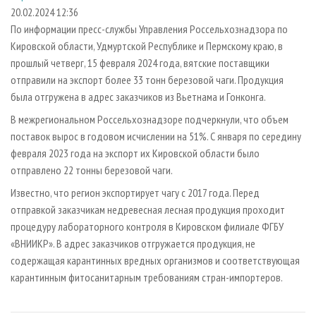
СУШКА ДРЕВЕСИНЫ
ПЕРСОНЫ
КОНТАКТЫ
РЕКЛАМА
20.02.2024 12:36
По информации пресс-службы Управления Россельхознадзора по
ПРОИЗВОДСТВО ДРЕВЕСНЫХ ПЛИТ
МОБИЛЬНЫЕ ВЫСТАВКИ
РЕКЛАМА НА САЙТЕ
Кировской области, Удмуртской Республике и Пермскому краю, в
ДЕРЕВЯННОЕ ДОМОСТРОЕНИЕ
ОФИЦИАЛЬНЫЕ ДЕЛЕГАЦИИ
прошлый четверг, 15 февраля 2024 года, вятские поставщики
ПРОИЗВОДСТВО МЕБЕЛИ
отправили на экспорт более 33 тонн березовой чаги. Продукция
ПРИОРИТЕТНЫЕ ИНВЕСТПРОЕКТЫ
была отгружена в адрес заказчиков из Вьетнама и Гонконга.
БИОЭНЕРГЕТИКА
RUSSIAN FORESTRY REVIEW
В межрегиональном Россельхознадзоре подчеркнули, что объем
ЦБП
ГАЗЕТА ЛЕСПРОМФОРУМ
поставок вырос в годовом исчислении на 51%. С января по середину
ИНСТРУМЕНТ И МАТЕРИАЛЫ
БИБЛИОТЕКА СПЕЦИАЛИСТА
февраля 2023 года на экспорт их Кировской области было
отправлено 22 тонны березовой чаги.
Известно, что регион экспортирует чагу с 2017 года. Перед
отправкой заказчикам недревесная лесная продукция проходит
процедуру лабораторного контроля в Кировском филиале ФГБУ
«ВНИИКР». В адрес заказчиков отгружается продукция, не
содержащая карантинных вредных организмов и соответствующая
карантинным фитосанитарным требованиям стран-импортеров.