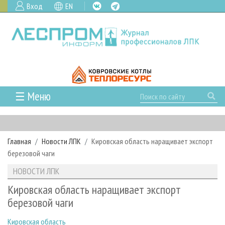
Вход
EN
☰ Меню
ГЛАВНАЯ
РУБРИКИ И ТЕМЫ
Главная
Новости ЛПК
Кировская область наращивает экспорт
РУБРИКИ ЖУРНАЛА
НОВОСТИ
березовой чаги
ЛЕСНОЕ ХОЗЯЙСТВО
КАЛЕНДАРЬ СОБЫТИЙ
ПРОЕКТЫ ЛПИ
НОВОСТИ ЛПК
ЛЕСОЗАГОТОВКА
НОВОСТИ ЛПК
АНАЛИТИКА
АРХИВ
Кировская область наращивает экспорт
ЛЕСОПИЛЕНИЕ
НОВОСТИ ЖУРНАЛА
ПРЕДПРИЯТИЯ ЛПК
АРХИВ ЖУРНАЛОВ
березовой чаги
О ЖУРНАЛЕ
ДЕРЕВООБРАБОТКА
НОВОСТИ КОМПАНИЙ
ЛЕСНЫЕ РЕГИОНЫ РОССИИ
СТАТЬИ
ПОДПИСКА
РЕКЛАМОДАТЕЛЯМ
Кировская область