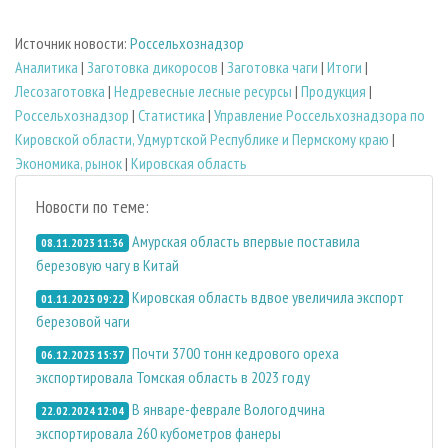
Источник новости:
Россельхознадзор
Аналитика
|
Заготовка дикоросов
|
Заготовка чаги
|
Итоги
|
Лесозаготовка
|
Недревесные лесные ресурсы
|
Продукция
|
Россельхознадзор
|
Статистика
|
Управление Россельхознадзора по
Кировской области, Удмуртской Республике и Пермскому краю
|
Экономика, рынок
|
Кировская область
Новости по теме:
Амурская область впервые поставила
08.11.2023 11:36
березовую чагу в Китай
Кировская область вдвое увеличила экспорт
01.11.2023 09:22
березовой чаги
Почти 3700 тонн кедрового ореха
06.12.2023 15:37
экспортировала Томская область в 2023 году
В январе-феврале Вологодчина
22.02.2024 12:04
экспортировала 260 кубометров фанеры