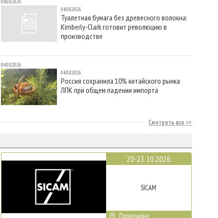
04.08.2026
04.08.2026
Туалетная бумага без древесного волокна:
Kimberly-Clark готовит революцию в
производстве
04.08.2026
04.08.2026
Россия сохранила 10% китайского рынка
ЛПК при общем падении импорта
Смотреть все
20-23.10.2026
SICAM
Порденоне