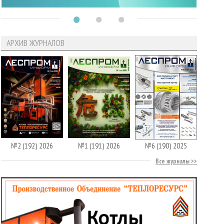
АРХИВ ЖУРНАЛОВ
№2 (192) 2026
№1 (191) 2026
№6 (190) 2025
Все журналы