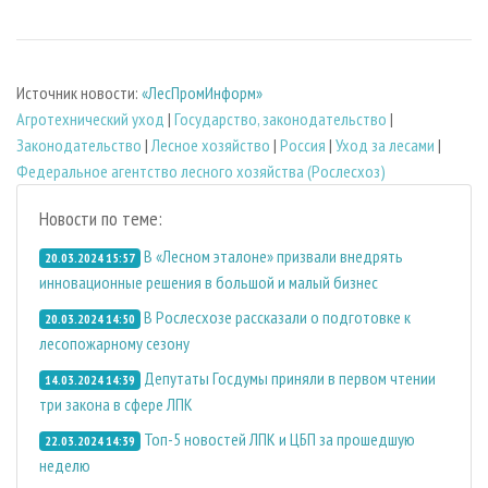
Источник новости:
«ЛесПромИнформ»
Агротехнический уход
|
Государство, законодательство
|
Законодательство
|
Лесное хозяйство
|
Россия
|
Уход за лесами
|
Федеральное агентство лесного хозяйства (Рослесхоз)
Новости по теме:
В «Лесном эталоне» призвали внедрять
20.03.2024 15:57
инновационные решения в большой и малый бизнес
В Рослесхозе рассказали о подготовке к
20.03.2024 14:50
лесопожарному сезону
Депутаты Госдумы приняли в первом чтении
14.03.2024 14:39
три закона в сфере ЛПК
Топ-5 новостей ЛПК и ЦБП за прошедшую
22.03.2024 14:39
неделю