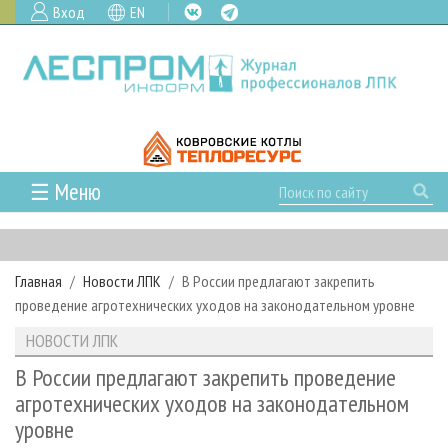
Вход
EN
☰ Меню
ГЛАВНАЯ
РУБРИКИ И ТЕМЫ
Главная
Новости ЛПК
В России предлагают закрепить
РУБРИКИ ЖУРНАЛА
НОВОСТИ
проведение агротехнических уходов на законодательном уровне
ЛЕСНОЕ ХОЗЯЙСТВО
КАЛЕНДАРЬ СОБЫТИЙ
ПРОЕКТЫ ЛПИ
НОВОСТИ ЛПК
ЛЕСОЗАГОТОВКА
НОВОСТИ ЛПК
АНАЛИТИКА
АРХИВ
В России предлагают закрепить проведение
ЛЕСОПИЛЕНИЕ
НОВОСТИ ЖУРНАЛА
ПРЕДПРИЯТИЯ ЛПК
АРХИВ ЖУРНАЛОВ
агротехнических уходов на законодательном
О ЖУРНАЛЕ
уровне
ДЕРЕВООБРАБОТКА
НОВОСТИ КОМПАНИЙ
ЛЕСНЫЕ РЕГИОНЫ РОССИИ
СТАТЬИ
ПОДПИСКА
РЕКЛАМОДАТЕЛЯМ