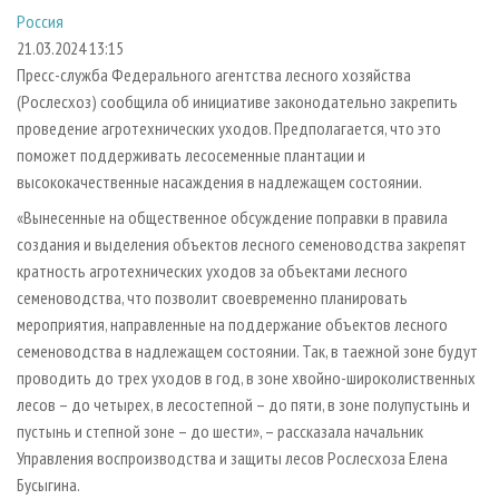
СУШКА ДРЕВЕСИНЫ
ПЕРСОНЫ
КОНТАКТЫ
РЕКЛАМА
Россия
21.03.2024 13:15
ПРОИЗВОДСТВО ДРЕВЕСНЫХ ПЛИТ
МОБИЛЬНЫЕ ВЫСТАВКИ
РЕКЛАМА НА САЙТЕ
Пресс-служба Федерального агентства лесного хозяйства
ДЕРЕВЯННОЕ ДОМОСТРОЕНИЕ
ОФИЦИАЛЬНЫЕ ДЕЛЕГАЦИИ
(Рослесхоз) сообщила об инициативе законодательно закрепить
ПРОИЗВОДСТВО МЕБЕЛИ
ПРИОРИТЕТНЫЕ ИНВЕСТПРОЕКТЫ
проведение агротехнических уходов. Предполагается, что это
поможет поддерживать лесосеменные плантации и
БИОЭНЕРГЕТИКА
RUSSIAN FORESTRY REVIEW
высококачественные насаждения в надлежащем состоянии.
ЦБП
ГАЗЕТА ЛЕСПРОМФОРУМ
«Вынесенные на общественное обсуждение поправки в правила
ИНСТРУМЕНТ И МАТЕРИАЛЫ
БИБЛИОТЕКА СПЕЦИАЛИСТА
создания и выделения объектов лесного семеноводства закрепят
кратность агротехнических уходов за объектами лесного
семеноводства, что позволит своевременно планировать
мероприятия, направленные на поддержание объектов лесного
семеноводства в надлежащем состоянии. Так, в таежной зоне будут
проводить до трех уходов в год, в зоне хвойно-широколиственных
лесов – до четырех, в лесостепной – до пяти, в зоне полупустынь и
пустынь и степной зоне – до шести», – рассказала начальник
Управления воспроизводства и защиты лесов Рослесхоза Елена
Бусыгина.