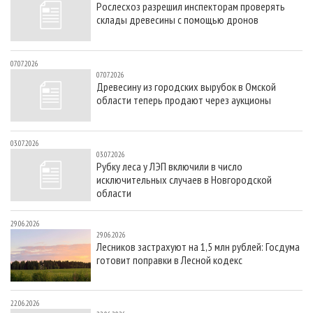
Рослесхоз разрешил инспекторам проверять
СУШКА ДРЕВЕСИНЫ
ПЕРСОНЫ
КОНТАКТЫ
РЕКЛАМА
склады древесины с помощью дронов
ПРОИЗВОДСТВО ДРЕВЕСНЫХ ПЛИТ
МОБИЛЬНЫЕ ВЫСТАВКИ
РЕКЛАМА НА САЙТЕ
ДЕРЕВЯННОЕ ДОМОСТРОЕНИЕ
ОФИЦИАЛЬНЫЕ ДЕЛЕГАЦИИ
07.07.2026
07.07.2026
ПРОИЗВОДСТВО МЕБЕЛИ
ПРИОРИТЕТНЫЕ ИНВЕСТПРОЕКТЫ
Древесину из городских вырубок в Омской
области теперь продают через аукционы
БИОЭНЕРГЕТИКА
RUSSIAN FORESTRY REVIEW
ЦБП
ГАЗЕТА ЛЕСПРОМФОРУМ
03.07.2026
ИНСТРУМЕНТ И МАТЕРИАЛЫ
БИБЛИОТЕКА СПЕЦИАЛИСТА
03.07.2026
Рубку леса у ЛЭП включили в число
исключительных случаев в Новгородской
области
29.06.2026
29.06.2026
Лесников застрахуют на 1,5 млн рублей: Госдума
готовит поправки в Лесной кодекс
22.06.2026