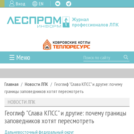
Вход
EN
☰ Меню
ГЛАВНАЯ
РУБРИКИ И ТЕМЫ
Главная
Новости ЛПК
Геоглиф "Слава КПСС" и другие: почему
РУБРИКИ ЖУРНАЛА
НОВОСТИ
границы заповедников хотят пересмотреть
ЛЕСНОЕ ХОЗЯЙСТВО
КАЛЕНДАРЬ СОБЫТИЙ
ПРОЕКТЫ ЛПИ
НОВОСТИ ЛПК
ЛЕСОЗАГОТОВКА
НОВОСТИ ЛПК
АНАЛИТИКА
АРХИВ
Геоглиф "Слава КПСС" и другие: почему границы
ЛЕСОПИЛЕНИЕ
НОВОСТИ ЖУРНАЛА
ПРЕДПРИЯТИЯ ЛПК
АРХИВ ЖУРНАЛОВ
заповедников хотят пересмотреть
О ЖУРНАЛЕ
ДЕРЕВООБРАБОТКА
НОВОСТИ КОМПАНИЙ
ЛЕСНЫЕ РЕГИОНЫ РОССИИ
СТАТЬИ
ПОДПИСКА
РЕКЛАМОДАТЕЛЯМ
Дальневосточный федеральный округ