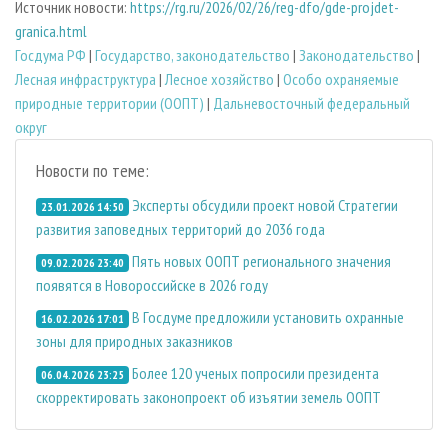
Источник новости:
https://rg.ru/2026/02/26/reg-dfo/gde-projdet-
granica.html
Госдума РФ
|
Государство, законодательство
|
Законодательство
|
Лесная инфраструктура
|
Лесное хозяйство
|
Особо охраняемые
природные территории (ООПТ)
|
Дальневосточный федеральный
округ
Новости по теме:
Эксперты обсудили проект новой Стратегии
23.01.2026 14:50
развития заповедных территорий до 2036 года
Пять новых ООПТ регионального значения
09.02.2026 23:40
появятся в Новороссийске в 2026 году
В Госдуме предложили установить охранные
16.02.2026 17:01
зоны для природных заказников
Более 120 ученых попросили президента
06.04.2026 23:25
скорректировать законопроект об изъятии земель ООПТ