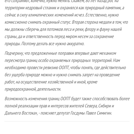
его сохраняют, конечно, нужно менять. Скажем, 80 лет назад рос на
территории кедровый стланик и охранялся как природный памятник, а
сейчас в силу климатических изменений исчез. Естественно, нужно
комиссионно снимать охранный статус. Вторая сторона медали в том, что
мы должны сберечь для потомков леса и реки, флору и фауну нашей
страны, да и ответственность перед миром несем за сохранение
природы. Поэтому делать все нужно аккуратно.
Подчеркну, что предложенные поправки впервые дают механизм
пересмотра границ особо охраняемых природных территорий. Нам
необходимо провести ревизию ООПТ, чтобы понять, где действительно
без ущерба природе можно и нужно снимать запрет на проведение
работ, на осуществление хозяйственной и иной, кроме
природоохранной, деятельности.
Возможность изменения границ ООПТ будет также способствовать более
полной реализации прав и интересов жителей Севера, Сибири и
Дальнего Востока», - поясняет депутат Госдумы Павел Симигин.