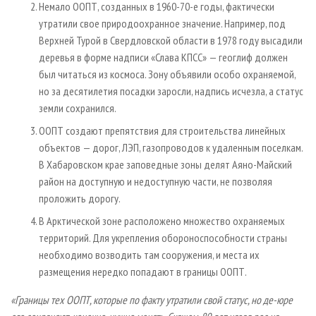
Немало ООПТ, созданных в 1960-70-е годы, фактически
утратили свое природоохранное значение. Например, под
Верхней Турой в Свердловской области в 1978 году высадили
деревья в форме надписи «Слава КПСС» — геоглиф должен
был читаться из космоса. Зону объявили особо охраняемой,
но за десятилетия посадки заросли, надпись исчезла, а статус
земли сохранился.
ООПТ создают препятствия для строительства линейных
объектов — дорог, ЛЭП, газопроводов к удаленным поселкам.
В Хабаровском крае заповедные зоны делят Аяно-Майский
район на доступную и недоступную части, не позволяя
проложить дорогу.
В Арктической зоне расположено множество охраняемых
территорий. Для укрепления обороноспособности страны
необходимо возводить там сооружения, и места их
размещения нередко попадают в границы ООПТ.
«Границы тех ООПТ, которые по факту утратили свой статус, но де-юре