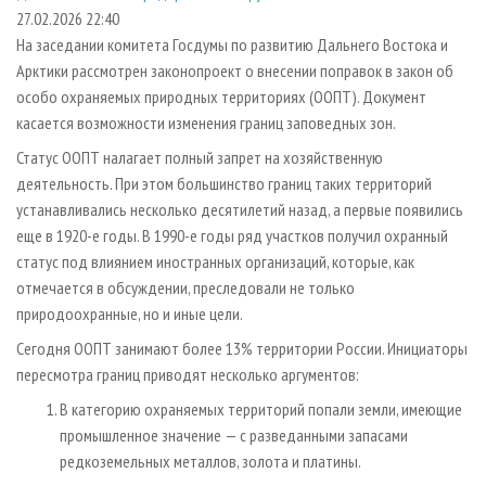
СУШКА ДРЕВЕСИНЫ
ПЕРСОНЫ
КОНТАКТЫ
РЕКЛАМА
27.02.2026 22:40
На заседании комитета Госдумы по развитию Дальнего Востока и
ПРОИЗВОДСТВО ДРЕВЕСНЫХ ПЛИТ
МОБИЛЬНЫЕ ВЫСТАВКИ
РЕКЛАМА НА САЙТЕ
Арктики рассмотрен законопроект о внесении поправок в закон об
ДЕРЕВЯННОЕ ДОМОСТРОЕНИЕ
ОФИЦИАЛЬНЫЕ ДЕЛЕГАЦИИ
особо охраняемых природных территориях (ООПТ). Документ
ПРОИЗВОДСТВО МЕБЕЛИ
касается возможности изменения границ заповедных зон.
ПРИОРИТЕТНЫЕ ИНВЕСТПРОЕКТЫ
БИОЭНЕРГЕТИКА
Статус ООПТ налагает полный запрет на хозяйственную
RUSSIAN FORESTRY REVIEW
деятельность. При этом большинство границ таких территорий
ЦБП
ГАЗЕТА ЛЕСПРОМФОРУМ
устанавливались несколько десятилетий назад, а первые появились
ИНСТРУМЕНТ И МАТЕРИАЛЫ
БИБЛИОТЕКА СПЕЦИАЛИСТА
еще в 1920-е годы. В 1990-е годы ряд участков получил охранный
статус под влиянием иностранных организаций, которые, как
отмечается в обсуждении, преследовали не только
природоохранные, но и иные цели.
Сегодня ООПТ занимают более 13% территории России. Инициаторы
пересмотра границ приводят несколько аргументов:
В категорию охраняемых территорий попали земли, имеющие
промышленное значение — с разведанными запасами
редкоземельных металлов, золота и платины.