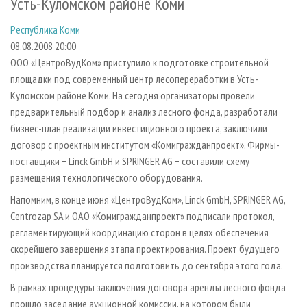
Усть-Куломском районе Коми
СУШКА ДРЕВЕСИНЫ
ПЕРСОНЫ
КОНТАКТЫ
РЕКЛАМА
Республика Коми
ПРОИЗВОДСТВО ДРЕВЕСНЫХ ПЛИТ
МОБИЛЬНЫЕ ВЫСТАВКИ
РЕКЛАМА НА САЙТЕ
08.08.2008 20:00
ДЕРЕВЯННОЕ ДОМОСТРОЕНИЕ
ОФИЦИАЛЬНЫЕ ДЕЛЕГАЦИИ
ООО «ЦентроВудКом» приступило к подготовке строительной
ПРОИЗВОДСТВО МЕБЕЛИ
ПРИОРИТЕТНЫЕ ИНВЕСТПРОЕКТЫ
площадки под современный центр лесопереработки в Усть-
Куломском районе Коми. На сегодня организаторы провели
БИОЭНЕРГЕТИКА
RUSSIAN FORESTRY REVIEW
предварительный подбор и анализ лесного фонда, разработали
ЦБП
ГАЗЕТА ЛЕСПРОМФОРУМ
бизнес-план реализации инвестиционного проекта, заключили
договор с проектным институтом «Комигражданпроект». Фирмы-
ИНСТРУМЕНТ И МАТЕРИАЛЫ
БИБЛИОТЕКА СПЕЦИАЛИСТА
поставщики − Linck GmbH и SPRINGER AG − составили схему
размещения технологического оборудования.
Напомним, в конце июня «ЦентроВудКом», Linck GmbH, SPRINGER AG,
Centrozap SA и ОАО «Комигражданпроект» подписали протокол,
регламентирующий координацию сторон в целях обеспечения
скорейшего завершения этапа проектирования. Проект будущего
производства планируется подготовить до сентября этого года.
В рамках процедуры заключения договора аренды лесного фонда
прошло заседание аукционной комиссии, на котором были