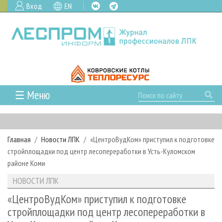
Вход
EN
☰ Меню
ГЛАВНАЯ
РУБРИКИ И ТЕМЫ
Главная
Новости ЛПК
«ЦентроВудКом» приступил к подготовке
РУБРИКИ ЖУРНАЛА
НОВОСТИ
стройплощадки под центр лесопереработки в Усть-Куломском
ЛЕСНОЕ ХОЗЯЙСТВО
КАЛЕНДАРЬ СОБЫТИЙ
районе Коми
ПРОЕКТЫ ЛПИ
ЛЕСОЗАГОТОВКА
НОВОСТИ ЛПК
АНАЛИТИКА
НОВОСТИ ЛПК
АРХИВ
ЛЕСОПИЛЕНИЕ
НОВОСТИ ЖУРНАЛА
ПРЕДПРИЯТИЯ ЛПК
АРХИВ ЖУРНАЛОВ
«ЦентроВудКом» приступил к подготовке
О ЖУРНАЛЕ
стройплощадки под центр лесопереработки в
ДЕРЕВООБРАБОТКА
НОВОСТИ КОМПАНИЙ
ЛЕСНЫЕ РЕГИОНЫ РОССИИ
СТАТЬИ
ПОДПИСКА
РЕКЛАМОДАТЕЛЯМ