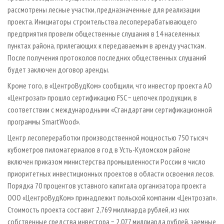
рассмотрены лесные участки, предназначенные для реализации
проекта. Инициаторы строительства лесоперерабатывающего
предприятия провели общественные слушания в 14 населенных
пунктах района, прилегающих к передаваемым в аренду участкам.
После получения протоколов последних общественных слушаний
будет заключен договор аренды.
Кроме того, в «ЦентроВудКом» сообщили, что инвестор проекта АО
«Центрозап» прошло сертификацию FSC − цепочек продукции, в
соответствии с международными «Стандартами сертификационной
программы SmartWood».
Центр лесопереработки производственной мощностью 750 тысяч
кубометров пиломатериалов в год в Усть-Куломском районе
включен приказом министерства промышленности России в число
приоритетных инвестиционных проектов в области освоения лесов.
Порядка 70 процентов уставного капитала организатора проекта
ООО «ЦентроВудКом» принадлежит польской компании «Центрозап».
Стоимость проекта составит 2,769 миллиарда рублей, из них
собственные средства инвестора − 2,077 миллиарда рублей, заемные