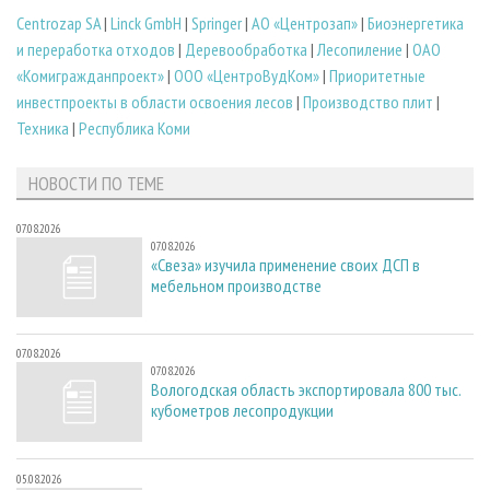
Centrozap SA
|
Linck GmbH
|
Springer
|
АО «Центрозап»
|
Биoэнергетика
и переработка отходов
|
Деревообработка
|
Лесопиление
|
ОАО
«Комигражданпроект»
|
ООО «ЦентроВудКом»
|
Приоритетные
инвестпроекты в области освоения лесов
|
Производство плит
|
Техника
|
Республика Коми
НОВОСТИ ПО ТЕМЕ
07.08.2026
07.08.2026
«Свеза» изучила применение своих ДСП в
мебельном производстве
07.08.2026
07.08.2026
Вологодская область экспортировала 800 тыс.
кубометров лесопродукции
05.08.2026