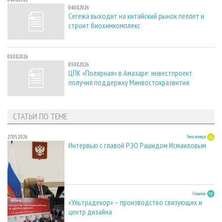
04.08.2026
Сегежа выходит на китайский рынок пеллет и
строит биохимкомплекс
03.08.2026
03.08.2026
ЦПК «Полярная» в Амазаре: инвестпроект
получил поддержку Минвостокразвития
СТАТЬИ ПО ТЕМЕ
27.05.2026
Тема номера
Интервью с главой РЭО Рашидом Исмаиловым
23.03.2026
Развитие
«Ультрадекор» – производство связующих и
центр дизайна