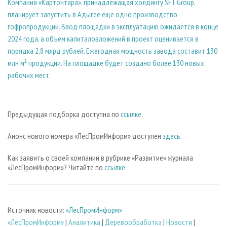
Компания «Картонтара», принадлежащая холдингу SFT Group,
планирует запустить в Адыгее еще одно производство
гофропродукции. Ввод площадки в эксплуатацию ожидается в конце
2024 года, а объем капиталовложений в проект оценивается в
порядка 2,8 млрд рублей. Ежегодная мощность завода составит 130
млн м² продукции. На площадке будет создано более 130 новых
рабочих мест.
Предыдущая подборка доступна по
ссылке
.
Анонс нового номера «ЛесПромИнформ» доступен
здесь
.
Как заявить о своей компании в рубрике «Развитие» журнала
«ЛесПромИнформ»? Читайте по
ссылке
.
Источник новости:
«ЛесПромИнформ»
«ЛесПромИнформ»
|
Аналитика
|
Деревообработка
|
Новости
|