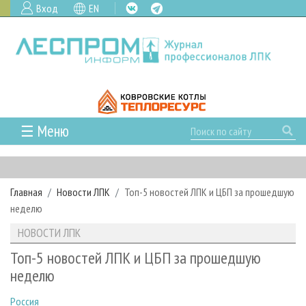
Вход
EN
☰ Меню
ГЛАВНАЯ
РУБРИКИ И ТЕМЫ
Главная
Новости ЛПК
Топ-5 новостей ЛПК и ЦБП за прошедшую
РУБРИКИ ЖУРНАЛА
НОВОСТИ
неделю
ЛЕСНОЕ ХОЗЯЙСТВО
КАЛЕНДАРЬ СОБЫТИЙ
ПРОЕКТЫ ЛПИ
НОВОСТИ ЛПК
ЛЕСОЗАГОТОВКА
НОВОСТИ ЛПК
АНАЛИТИКА
АРХИВ
Топ-5 новостей ЛПК и ЦБП за прошедшую
ЛЕСОПИЛЕНИЕ
НОВОСТИ ЖУРНАЛА
ПРЕДПРИЯТИЯ ЛПК
АРХИВ ЖУРНАЛОВ
неделю
О ЖУРНАЛЕ
ДЕРЕВООБРАБОТКА
НОВОСТИ КОМПАНИЙ
ЛЕСНЫЕ РЕГИОНЫ РОССИИ
СТАТЬИ
ПОДПИСКА
РЕКЛАМОДАТЕЛЯМ
Россия