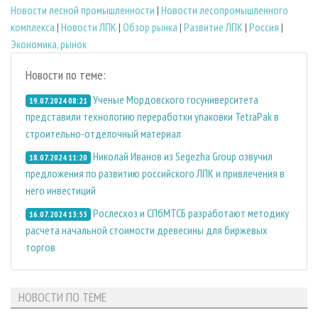
Новости лесной промышленности
|
Новости лесопромышленного
комплекса
|
Новости ЛПК
|
Обзор рынка
|
Развитие ЛПК
|
Россия
|
Экономика, рынок
Новости по теме:
Ученые Мордовского госуниверситета
19.07.2024 08:21
представили технологию переработки упаковки TetraPak в
строительно-отделочный материал
Николай Иванов из Segezha Group озвучил
18.07.2024 11:20
предложения по развитию российского ЛПК и привлечения в
него инвестиций
Рослесхоз и СПбМТСБ разработают методику
16.07.2024 13:55
расчета начальной стоимости древесины для биржевых
торгов
НОВОСТИ ПО ТЕМЕ