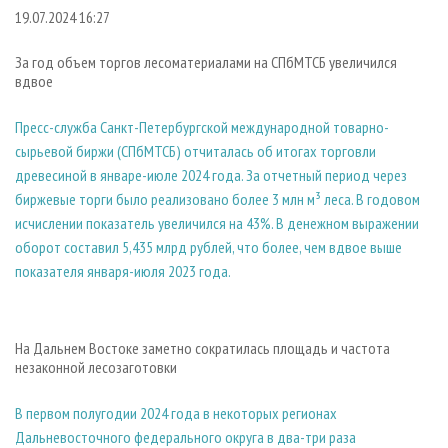
СУШКА ДРЕВЕСИНЫ
ПЕРСОНЫ
КОНТАКТЫ
РЕКЛАМА
19.07.2024 16:27
ПРОИЗВОДСТВО ДРЕВЕСНЫХ ПЛИТ
МОБИЛЬНЫЕ ВЫСТАВКИ
РЕКЛАМА НА САЙТЕ
За год объем торгов лесоматериалами на СПбМТСБ увеличился
ДЕРЕВЯННОЕ ДОМОСТРОЕНИЕ
ОФИЦИАЛЬНЫЕ ДЕЛЕГАЦИИ
вдвое
ПРОИЗВОДСТВО МЕБЕЛИ
ПРИОРИТЕТНЫЕ ИНВЕСТПРОЕКТЫ
Пресс-служба Санкт-Петербургской международной товарно-
БИОЭНЕРГЕТИКА
RUSSIAN FORESTRY REVIEW
сырьевой биржи (СПбМТСБ) отчиталась об итогах торговли
древесиной в январе-июле 2024 года. За отчетный период через
ЦБП
ГАЗЕТА ЛЕСПРОМФОРУМ
биржевые торги было реализовано более 3 млн м³ леса. В годовом
ИНСТРУМЕНТ И МАТЕРИАЛЫ
БИБЛИОТЕКА СПЕЦИАЛИСТА
исчислении показатель увеличился на 43%. В денежном выражении
оборот составил 5,435 млрд рублей, что более, чем вдвое выше
показателя января-июля 2023 года.
На Дальнем Востоке заметно сократилась площадь и частота
незаконной лесозаготовки
В первом полугодии 2024 года в некоторых регионах
Дальневосточного федерального округа в два-три раза