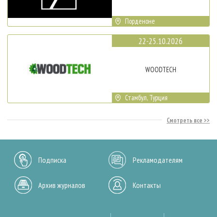
Порденоне
22-25.10.2026
WOODTECH
Стамбул, Турция
Смотреть все
Подписка
Рекламодателям
Архив журналов
Контакты