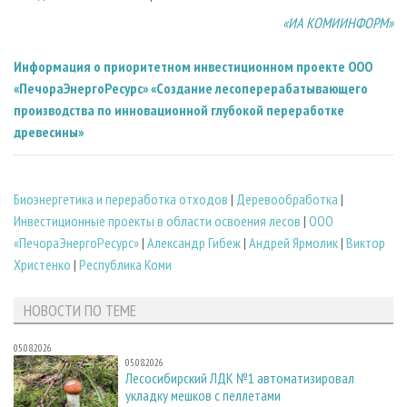
«ИА КОМИИНФОРМ»
Информация о приоритетном инвестиционном проекте ООО
«ПечораЭнергоРесурс» «Создание лесоперерабатывающего
производства по инновационной глубокой переработке
древесины»
Биoэнергетика и переработка отходов
|
Деревообработка
|
Инвестиционные проекты в области освоения лесов
|
ООО
«ПечораЭнергоРесурс»
|
Александр Гибеж
|
Андрей Ярмолик
|
Виктор
Христенко
|
Республика Коми
НОВОСТИ ПО ТЕМЕ
05.08.2026
05.08.2026
Лесосибирский ЛДК №1 автоматизировал
укладку мешков с пеллетами