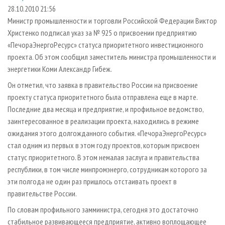
СУШКА ДРЕВЕСИНЫ
ПЕРСОНЫ
КОНТАКТЫ
РЕКЛАМА
28.10.2010 21:56
Министр промышленности и торговли Российской Федерации Виктор
ПРОИЗВОДСТВО ДРЕВЕСНЫХ ПЛИТ
МОБИЛЬНЫЕ ВЫСТАВКИ
РЕКЛАМА НА САЙТЕ
Христенко подписал указ за № 925 о присвоении предприятию
ДЕРЕВЯННОЕ ДОМОСТРОЕНИЕ
ОФИЦИАЛЬНЫЕ ДЕЛЕГАЦИИ
«ПечораЭнергоРесурс» статуса приоритетного инвестиционного
ПРОИЗВОДСТВО МЕБЕЛИ
проекта. Об этом сообщил заместитель министра промышленности и
ПРИОРИТЕТНЫЕ ИНВЕСТПРОЕКТЫ
энергетики Коми Александр Гибеж.
БИОЭНЕРГЕТИКА
RUSSIAN FORESTRY REVIEW
Он отметил, что заявка в правительство России на присвоение
ЦБП
ГАЗЕТА ЛЕСПРОМФОРУМ
проекту статуса приоритетного была отправлена еще в марте.
ИНСТРУМЕНТ И МАТЕРИАЛЫ
БИБЛИОТЕКА СПЕЦИАЛИСТА
Последние два месяца и предприятие, и профильное ведомство,
заинтересованное в реализации проекта, находились в режиме
ожидания этого долгожданного события. «ПечораЭнергоРесурс»
стал одним из первых в этом году проектов, которым присвоен
статус приоритетного. В этом немалая заслуга и правительства
республики, в том числе минпромэнерго, сотрудникам которого за
эти полгода не один раз пришлось отстаивать проект в
правительстве России.
По словам профильного замминистра, сегодня это достаточно
стабильное развивающееся предприятие, активно воплощающее