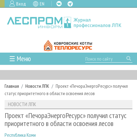
Вход
EN
☰ Меню
ГЛАВНАЯ
РУБРИКИ И ТЕМЫ
Главная
Новости ЛПК
Проект «ПечораЭнергоРесурс» получил
РУБРИКИ ЖУРНАЛА
НОВОСТИ
статус приоритетного в области освоения лесов
ЛЕСНОЕ ХОЗЯЙСТВО
КАЛЕНДАРЬ СОБЫТИЙ
ПРОЕКТЫ ЛПИ
НОВОСТИ ЛПК
ЛЕСОЗАГОТОВКА
НОВОСТИ ЛПК
АНАЛИТИКА
АРХИВ
Проект «ПечораЭнергоРесурс» получил статус
ЛЕСОПИЛЕНИЕ
НОВОСТИ ЖУРНАЛА
ПРЕДПРИЯТИЯ ЛПК
АРХИВ ЖУРНАЛОВ
приоритетного в области освоения лесов
О ЖУРНАЛЕ
ДЕРЕВООБРАБОТКА
НОВОСТИ КОМПАНИЙ
ЛЕСНЫЕ РЕГИОНЫ РОССИИ
СТАТЬИ
ПОДПИСКА
РЕКЛАМОДАТЕЛЯМ
Республика Коми