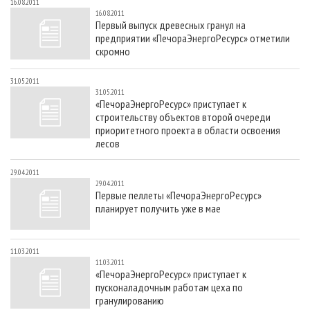
16.08.2011
16.08.2011
Первый выпуск древесных гранул на
предприятии «ПечораЭнергоРесурс» отметили
скромно
31.05.2011
31.05.2011
«ПечораЭнергоРесурс» приступает к
строительству объектов второй очереди
приоритетного проекта в области освоения
лесов
29.04.2011
29.04.2011
Первые пеллеты «ПечораЭнергоРесурс»
планирует получить уже в мае
11.03.2011
11.03.2011
«ПечораЭнергоРесурс» приступает к
пусконаладочным работам цеха по
гранулированию