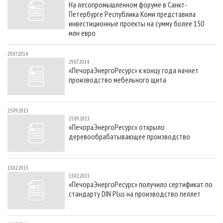
На лесопромышленном форуме в Санкт-
СУШКА ДРЕВЕСИНЫ
ПЕРСОНЫ
КОНТАКТЫ
РЕКЛАМА
Петербурге Республика Коми представила
ПРОИЗВОДСТВО ДРЕВЕСНЫХ ПЛИТ
МОБИЛЬНЫЕ ВЫСТАВКИ
инвестиционные проекты на сумму более 150
РЕКЛАМА НА САЙТЕ
млн евро
ДЕРЕВЯННОЕ ДОМОСТРОЕНИЕ
ОФИЦИАЛЬНЫЕ ДЕЛЕГАЦИИ
29.07.2014
ПРОИЗВОДСТВО МЕБЕЛИ
ПРИОРИТЕТНЫЕ ИНВЕСТПРОЕКТЫ
29.07.2014
«ПечораЭнергоРесурс» к концу года начнет
БИОЭНЕРГЕТИКА
RUSSIAN FORESTRY REVIEW
производство мебельного щита
ЦБП
ГАЗЕТА ЛЕСПРОМФОРУМ
ИНСТРУМЕНТ И МАТЕРИАЛЫ
БИБЛИОТЕКА СПЕЦИАЛИСТА
25.09.2013
25.09.2013
«ПечораЭнергоРесурс» открыло
деревообрабатывающее производство
13.02.2013
13.02.2013
«ПечораЭнергоРесурс» получило сертификат по
стандарту DIN Plus на производство пеллет