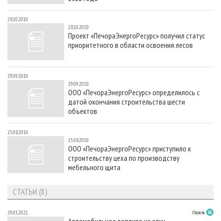
28.10.2010
28.10.2010
Проект «ПечораЭнергоРесурс» получил статус
приоритетного в области освоения лесов
29.09.2010
29.09.2010
ООО «ПечораЭнергоРесурс» определилось с
датой окончания строительства шести
объектов
25.08.2010
25.08.2010
ООО «ПечораЭнергоРесурс» приступило к
строительству цеха по производству
мебельного щита
СТАТЬИ (8)
29.03.2021
Отрасль
Автомобильное топливо из елки