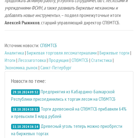
продолжать активную работу, углублять сотрудничество с лесхозами и
учреждениями ФСИН, а также развивать биржевые механизмы и
добавлять новые инструменты»
, – подвел промежуточные итоги
Алексей Рыжиков
, старший управляющий директор СПбМТСБ.
Источник новости:
СПбМТСБ
Аналитика
|
Биржевая торговля лесоматериалами
|
Биржевые торги
|
Итоги
|
Лесозаготовка
|
Продукция
|
СПбМТСБ
|
Статистика
|
Экономика, рынок
|
Санкт-Петербург
Новости по теме:
Предприятия из Кабардино-Балкарской
29.10.2024 09:52
Республики присоединились к торгам лесом на СПбМТСБ
Торги древесиной на СПбМТСБ прибавили 64%
18.10.2024 10:52
и превысили 8 млрд рублей
Древесный уголь теперь можно приобрести
11.10.2024 16:14
на биржевых торгах