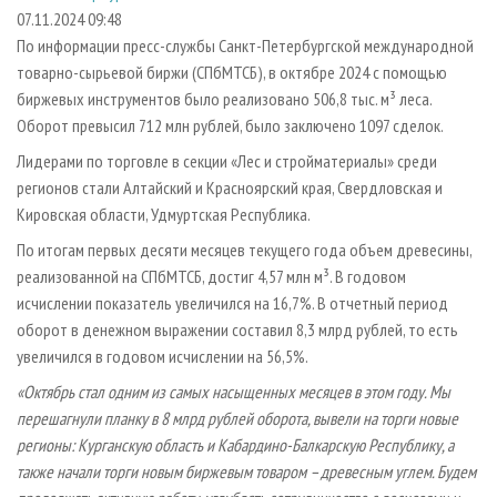
СУШКА ДРЕВЕСИНЫ
ПЕРСОНЫ
КОНТАКТЫ
РЕКЛАМА
07.11.2024 09:48
По информации пресс-службы Санкт-Петербургской международной
ПРОИЗВОДСТВО ДРЕВЕСНЫХ ПЛИТ
МОБИЛЬНЫЕ ВЫСТАВКИ
РЕКЛАМА НА САЙТЕ
товарно-сырьевой биржи (СПбМТСБ), в октябре 2024 с помощью
ДЕРЕВЯННОЕ ДОМОСТРОЕНИЕ
ОФИЦИАЛЬНЫЕ ДЕЛЕГАЦИИ
биржевых инструментов было реализовано 506,8 тыс. м³ леса.
ПРОИЗВОДСТВО МЕБЕЛИ
Оборот превысил 712 млн рублей, было заключено 1097 сделок.
ПРИОРИТЕТНЫЕ ИНВЕСТПРОЕКТЫ
БИОЭНЕРГЕТИКА
Лидерами по торговле в секции «Лес и стройматериалы» среди
RUSSIAN FORESTRY REVIEW
регионов стали Алтайский и Красноярский края, Свердловская и
ЦБП
ГАЗЕТА ЛЕСПРОМФОРУМ
Кировская области, Удмуртская Республика.
ИНСТРУМЕНТ И МАТЕРИАЛЫ
БИБЛИОТЕКА СПЕЦИАЛИСТА
По итогам первых десяти месяцев текущего года объем древесины,
реализованной на СПбМТСБ, достиг 4,57 млн м³. В годовом
исчислении показатель увеличился на 16,7%. В отчетный период
оборот в денежном выражении составил 8,3 млрд рублей, то есть
увеличился в годовом исчислении на 56,5%.
«Октябрь стал одним из самых насыщенных месяцев в этом году. Мы
перешагнули планку в 8 млрд рублей оборота, вывели на торги новые
регионы: Курганскую область и Кабардино-Балкарскую Республику, а
также начали торги новым биржевым товаром – древесным углем. Будем