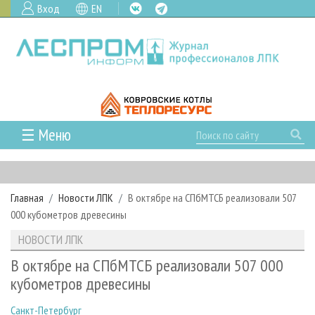
Вход
EN
☰ Меню
ГЛАВНАЯ
РУБРИКИ И ТЕМЫ
Главная
Новости ЛПК
В октябре на СПбМТСБ реализовали 507
РУБРИКИ ЖУРНАЛА
НОВОСТИ
000 кубометров древесины
ЛЕСНОЕ ХОЗЯЙСТВО
КАЛЕНДАРЬ СОБЫТИЙ
ПРОЕКТЫ ЛПИ
НОВОСТИ ЛПК
ЛЕСОЗАГОТОВКА
НОВОСТИ ЛПК
АНАЛИТИКА
АРХИВ
В октябре на СПбМТСБ реализовали 507 000
ЛЕСОПИЛЕНИЕ
НОВОСТИ ЖУРНАЛА
ПРЕДПРИЯТИЯ ЛПК
АРХИВ ЖУРНАЛОВ
кубометров древесины
О ЖУРНАЛЕ
ДЕРЕВООБРАБОТКА
НОВОСТИ КОМПАНИЙ
ЛЕСНЫЕ РЕГИОНЫ РОССИИ
СТАТЬИ
ПОДПИСКА
РЕКЛАМОДАТЕЛЯМ
Санкт-Петербург