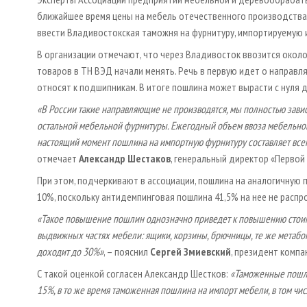
ближайшее время цены на мебель отечественного производства 
ввести Владивостокская таможня на фурнитуру, импортируемую и
В организации отмечают, что через Владивосток ввозится около
товаров в ТН ВЭД начали менять. Речь в первую идет о направ
относят к подшипникам. В итоге пошлина может вырасти с нуля д
«В России такие направляющие не производятся, мы полностью завис
остальной мебельной фурнитуры. Ежегодный объем ввоза мебельной ф
настоящий момент пошлина на импортную фурнитуру составляет всег
отмечает
Александр Шестаков
, генеральный директор «Перво
При этом, подчеркивают в ассоциации, пошлина на аналогичную 
10%, поскольку антидемпинговая пошлина 41,5% на нее не распр
«Такое повышение пошлин однозначно приведет к повышению стоим
выдвижных частях мебели: ящики, корзины, брючницы, те же метабо
доходит до 30%»
, – пояснил
Сергей Змиевский
, президент компа
С такой оценкой согласен Александр Шестков:
«Таможенные пошли
15%, в то же время таможенная пошлина на импорт мебели, в том чис