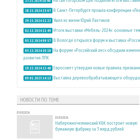
27.11.2024 10:40
В Санкт-Петербурге прошла конференция «Ле
28.11.2024 13:07
Ушел из жизни Юрий Лахтиков
29.11.2024 12:22
Итоги выставки «Мебель-2024»: основные те
02.12.2024 11:49
В Вологде открылся форум и выставка «Росси
05.12.2024 09:57
На форуме «Российский лес» обсудили измене
05.12.2024 10:18
развития ЛПК
Евросовет утвердил новые правила, призван
19.12.2024 12:48
Выставка деревообрабатывающего оборудова
09.01.2025 14:13
НОВОСТИ ПО ТЕМЕ
05.08.2026
05.08.2026
Набережночелнинский КБК построит новую
бумажную фабрику за 3 млрд рублей