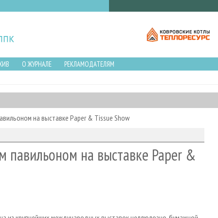
ХИВ
О ЖУРНАЛЕ
РЕКЛАМОДАТЕЛЯМ
павильоном на выставке Paper & Tissue Show
ым павильоном на выставке Paper &
 одна из крупнейших международных выставок целлюлозно-бумажной