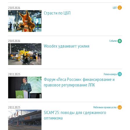
23.03.2026
ЦБП
Страсти по ЦБП
23.03.2026
События
Woodex удваивает усилия
28.11.2025
Регион номера
Форум «Леса России»: финансирование и
правовое регулирование ЛПК
28.11.2025
Мебельное производство
SICAM'25: поводы для сдержанного
оптимизма