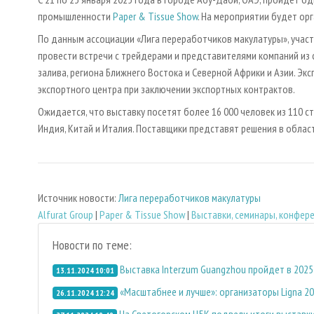
промышленности
Paper & Tissue Show
. На мероприятии будет ор
По данным ассоциации «Лига переработчиков макулатуры», участ
провести встречи с трейдерами и представителями компаний из 
залива, региона Ближнего Востока и Северной Африки и Азии. Эк
экспортного центра при заключении экспортных контрактов.
Ожидается, что выставку посетят более 16 000 человек из 110 ст
Индия, Китай и Италия. Поставщики представят решения в област
Источник новости:
Лига переработчиков макулатуры
Alfurat Group
|
Paper & Tissue Show
|
Выставки, семинары, конфер
Новости по теме:
Выставка Interzum Guangzhou пройдет в 2025
13.11.2024 10:01
«Масштабнее и лучше»: организаторы Ligna 20
26.11.2024 12:24
На Светогорском ЦБК подвели итоги выставки