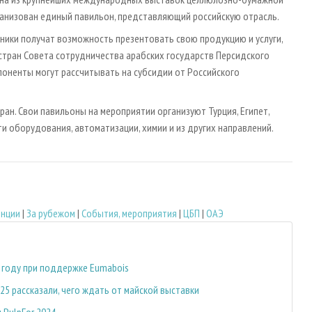
ганизован единый павильон, представляющий российскую отрасль.
ники получат возможность презентовать свою продукцию и услуги,
стран Совета сотрудничества арабских государств Персидского
споненты могут рассчитывать на субсидии от Российского
ран. Свои павильоны на мероприятии организуют Турция, Египет,
и оборудования, автоматизации, химии и из других направлений.
енции
|
За рубежом
|
События, мероприятия
|
ЦБП
|
ОАЭ
 году при поддержке Eumabois
25 рассказали, чего ждать от майской выставки
 PulpFor 2024