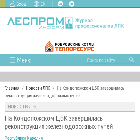
Вход
EN
☰ Меню
ГЛАВНАЯ
РУБРИКИ И ТЕМЫ
Главная
Новости ЛПК
На Кондопожском ЦБК завершилась
РУБРИКИ ЖУРНАЛА
НОВОСТИ
реконструкция железнодорожных путей
ЛЕСНОЕ ХОЗЯЙСТВО
КАЛЕНДАРЬ СОБЫТИЙ
ПРОЕКТЫ ЛПИ
НОВОСТИ ЛПК
ЛЕСОЗАГОТОВКА
НОВОСТИ ЛПК
АНАЛИТИКА
АРХИВ
На Кондопожском ЦБК завершилась
ЛЕСОПИЛЕНИЕ
НОВОСТИ ЖУРНАЛА
ПРЕДПРИЯТИЯ ЛПК
АРХИВ ЖУРНАЛОВ
реконструкция железнодорожных путей
О ЖУРНАЛЕ
ДЕРЕВООБРАБОТКА
НОВОСТИ КОМПАНИЙ
ЛЕСНЫЕ РЕГИОНЫ РОССИИ
СТАТЬИ
ПОДПИСКА
РЕКЛАМОДАТЕЛЯМ
Республика Карелия