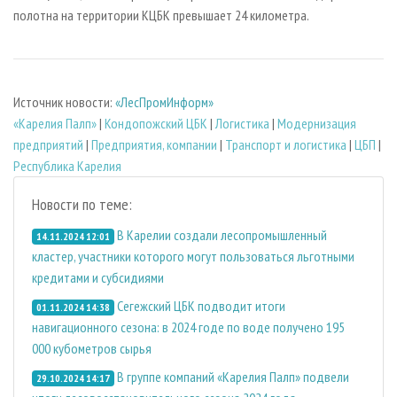
полотна на территории КЦБК превышает 24 километра.
Источник новости:
«ЛесПромИнформ»
«Карелия Палп»
|
Кондопожский ЦБК
|
Логистика
|
Модернизация
предприятий
|
Предприятия, компании
|
Транспорт и логистика
|
ЦБП
|
Республика Карелия
Новости по теме:
В Карелии создали лесопромышленный
14.11.2024 12:01
кластер, участники которого могут пользоваться льготными
кредитами и субсидиями
Сегежский ЦБК подводит итоги
01.11.2024 14:38
навигационного сезона: в 2024 годе по воде получено 195
000 кубометров сырья
В группе компаний «Карелия Палп» подвели
29.10.2024 14:17