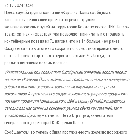
СУШКА ДРЕВЕСИНЫ
ПЕРСОНЫ
КОНТАКТЫ
РЕКЛАМА
23.12.2024 10:24
Пресс-служба группы компаний «Карелия Палп» сообщила о
ПРОИЗВОДСТВО ДРЕВЕСНЫХ ПЛИТ
МОБИЛЬНЫЕ ВЫСТАВКИ
РЕКЛАМА НА САЙТЕ
завершении реализации проекта по реконструкции
ДЕРЕВЯННОЕ ДОМОСТРОЕНИЕ
ОФИЦИАЛЬНЫЕ ДЕЛЕГАЦИИ
железнодорожных путей на территории Кондопожского ЦБК. Теперь
ПРОИЗВОДСТВО МЕБЕЛИ
транспортная инфраструктура позволяет принимать и отправлять
ПРИОРИТЕТНЫЕ ИНВЕСТПРОЕКТЫ
контейнерные поезда из 71 вагона, что на 14 больше, чем ранее.
БИОЭНЕРГЕТИКА
RUSSIAN FORESTRY REVIEW
Ожидается, что в итоге это сократит стоимость отправки одного
ЦБП
ГАЗЕТА ЛЕСПРОМФОРУМ
вагона. Проект стартовал в первом квартале 2024 года, его
реализация заняла восемь месяцев.
ИНСТРУМЕНТ И МАТЕРИАЛЫ
БИБЛИОТЕКА СПЕЦИАЛИСТА
«Реализованный при содействии Октябрьской железной дороги проект
позволил «Карелии Палп» значительно сократить затраты на маневровые
работы и получить экономию времени эксплуатации маневровых
локомотивов. А прежде всего он дал возможность уверенно продолжить
поставки продукции Кондопожского ЦБК в страну [Китай], являющуюся
сегодня для нас одним из основных рынков сбыта как газетной, так и
упаковочной бумаги»
, – отметил
Петр Стратула
, заместитель
генерального директора ГК «Карелии Палп».
Сообщается, что теперь общая протяженность железнодорожного