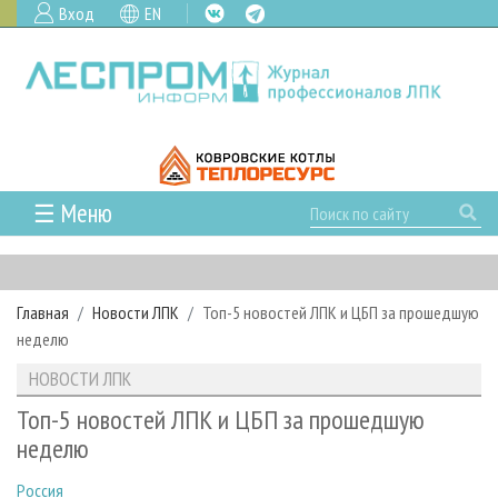
Вход
EN
☰ Меню
ГЛАВНАЯ
РУБРИКИ И ТЕМЫ
Главная
Новости ЛПК
Топ-5 новостей ЛПК и ЦБП за прошедшую
РУБРИКИ ЖУРНАЛА
НОВОСТИ
неделю
ЛЕСНОЕ ХОЗЯЙСТВО
КАЛЕНДАРЬ СОБЫТИЙ
ПРОЕКТЫ ЛПИ
НОВОСТИ ЛПК
ЛЕСОЗАГОТОВКА
НОВОСТИ ЛПК
АНАЛИТИКА
АРХИВ
Топ-5 новостей ЛПК и ЦБП за прошедшую
ЛЕСОПИЛЕНИЕ
НОВОСТИ ЖУРНАЛА
ПРЕДПРИЯТИЯ ЛПК
АРХИВ ЖУРНАЛОВ
неделю
О ЖУРНАЛЕ
ДЕРЕВООБРАБОТКА
НОВОСТИ КОМПАНИЙ
ЛЕСНЫЕ РЕГИОНЫ РОССИИ
СТАТЬИ
ПОДПИСКА
РЕКЛАМОДАТЕЛЯМ
Россия