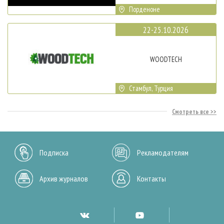
Порденоне
22-25.10.2026
WOODTECH
Стамбул, Турция
Смотреть все
Подписка
Рекламодателям
Архив журналов
Контакты