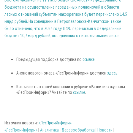
бюджета на осуществление переданных полномочий в области
лесных отношений субъектам макрорегиона будет перечислено 14,5
млрд рублей. На совещании в Петропавловске-Камчатском также
было отмечено, что в 2024 году ДФО перечислил в федеральный
бюджет 10,7 млрд рублей, поступивших от использования лесов.
Предыдущая подборка доступна по
ссылке
.
Анонс нового номера «ЛесПромИнформ» доступен
здесь
.
Как заявить о своей компании в рубрике «Развитие» журнала
«ЛесПромИнформ»? Читайте по
ссылке
.
Источник новости:
«ЛесПромИнформ»
«ЛесПромИнформ»
|
Аналитика
|
Деревообработка
|
Новости
|