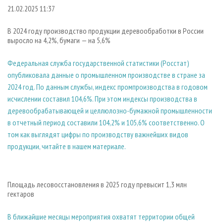
СУШКА ДРЕВЕСИНЫ
ПЕРСОНЫ
КОНТАКТЫ
РЕКЛАМА
21.02.2025 11:37
ПРОИЗВОДСТВО ДРЕВЕСНЫХ ПЛИТ
МОБИЛЬНЫЕ ВЫСТАВКИ
РЕКЛАМА НА САЙТЕ
В 2024 году производство продукции деревообработки в России
ДЕРЕВЯННОЕ ДОМОСТРОЕНИЕ
ОФИЦИАЛЬНЫЕ ДЕЛЕГАЦИИ
выросло на 4,2%, бумаги — на 5,6%
ПРОИЗВОДСТВО МЕБЕЛИ
ПРИОРИТЕТНЫЕ ИНВЕСТПРОЕКТЫ
Федеральная служба государственной статистики (Росстат)
БИОЭНЕРГЕТИКА
RUSSIAN FORESTRY REVIEW
опубликовала данные о промышленном производстве в стране за
2024 год. По данным службы, индекс промпроизводства в годовом
ЦБП
ГАЗЕТА ЛЕСПРОМФОРУМ
исчислении составил 104,6%. При этом индексы производства в
ИНСТРУМЕНТ И МАТЕРИАЛЫ
БИБЛИОТЕКА СПЕЦИАЛИСТА
деревообрабатывающей и целлюлозно-бумажной промышленности
в отчетный период составили 104,2% и 105,6% соответственно. О
том как выглядят цифры по производству важнейших видов
продукции, читайте в нашем материале.
Площадь лесовосстановления в 2025 году превысит 1,3 млн
гектаров
В ближайшие месяцы мероприятия охватят территории общей