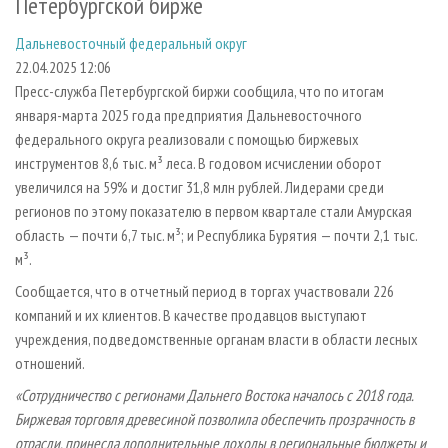
Петербургской бирже
СУШКА ДРЕВЕСИНЫ
ПЕРСОНЫ
КОНТАКТЫ
РЕКЛАМА
Дальневосточный федеральный округ
ПРОИЗВОДСТВО ДРЕВЕСНЫХ ПЛИТ
МОБИЛЬНЫЕ ВЫСТАВКИ
РЕКЛАМА НА САЙТЕ
22.04.2025 12:06
ДЕРЕВЯННОЕ ДОМОСТРОЕНИЕ
ОФИЦИАЛЬНЫЕ ДЕЛЕГАЦИИ
Пресс-служба Петербургской биржи сообщила, что по итогам
ПРОИЗВОДСТВО МЕБЕЛИ
ПРИОРИТЕТНЫЕ ИНВЕСТПРОЕКТЫ
января-марта 2025 года предприятия Дальневосточного
федерального округа реализовали с помощью биржевых
БИОЭНЕРГЕТИКА
RUSSIAN FORESTRY REVIEW
инструментов 8,6 тыс. м³ леса. В годовом исчислении оборот
ЦБП
ГАЗЕТА ЛЕСПРОМФОРУМ
увеличился на 59% и достиг 31,8 млн рублей. Лидерами среди
регионов по этому показателю в первом квартале стали Амурская
ИНСТРУМЕНТ И МАТЕРИАЛЫ
БИБЛИОТЕКА СПЕЦИАЛИСТА
область — почти 6,7 тыс. м³; и Республика Бурятия — почти 2,1 тыс.
м³.
Сообщается, что в отчетный период в торгах участвовали 226
компаний и их клиентов. В качестве продавцов выступают
учреждения, подведомственные органам власти в области лесных
отношений.
«Сотрудничество с регионами Дальнего Востока началось с 2018 года.
Биржевая торговля древесиной позволила обеспечить прозрачность в
отрасли, принесла дополнительные доходы в региональные бюджеты и