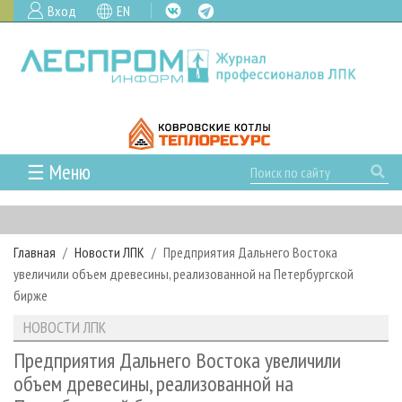
Вход
EN
☰ Меню
ГЛАВНАЯ
РУБРИКИ И ТЕМЫ
Главная
Новости ЛПК
Предприятия Дальнего Востока
РУБРИКИ ЖУРНАЛА
НОВОСТИ
увеличили объем древесины, реализованной на Петербургской
ЛЕСНОЕ ХОЗЯЙСТВО
КАЛЕНДАРЬ СОБЫТИЙ
бирже
ПРОЕКТЫ ЛПИ
ЛЕСОЗАГОТОВКА
НОВОСТИ ЛПК
АНАЛИТИКА
НОВОСТИ ЛПК
АРХИВ
ЛЕСОПИЛЕНИЕ
НОВОСТИ ЖУРНАЛА
ПРЕДПРИЯТИЯ ЛПК
АРХИВ ЖУРНАЛОВ
Предприятия Дальнего Востока увеличили
О ЖУРНАЛЕ
объем древесины, реализованной на
ДЕРЕВООБРАБОТКА
НОВОСТИ КОМПАНИЙ
ЛЕСНЫЕ РЕГИОНЫ РОССИИ
СТАТЬИ
ПОДПИСКА
РЕКЛАМОДАТЕЛЯМ