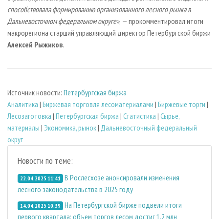
способствовала формированию организованного лесного рынка в
Дальневосточном федеральном округе»
, — прокомментировал итоги
макрорегиона старший управляющий директор Петербургской биржи
Алексей Рыжиков
.
Источник новости:
Петербургская биржа
Аналитика
|
Биржевая торговля лесоматериалами
|
Биржевые торги
|
Лесозаготовка
|
Петербургская биржа
|
Статистика
|
Сырье,
материалы
|
Экономика, рынок
|
Дальневосточный федеральный
округ
Новости по теме:
В Рослесхозе анонсировали изменения
22.04.2025 11:41
лесного законодательства в 2025 году
На Петербургской бирже подвели итоги
14.04.2025 10:39
первого квартала: объем торгов лесом достиг 1,2 млн