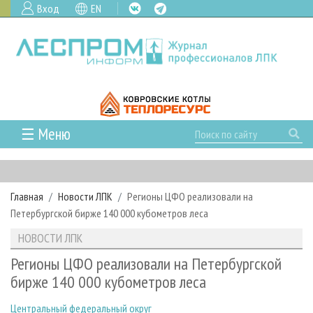
Вход
EN
☰ Меню
ГЛАВНАЯ
РУБРИКИ И ТЕМЫ
Главная
Новости ЛПК
Регионы ЦФО реализовали на
РУБРИКИ ЖУРНАЛА
НОВОСТИ
Петербургской бирже 140 000 кубометров леса
ЛЕСНОЕ ХОЗЯЙСТВО
КАЛЕНДАРЬ СОБЫТИЙ
ПРОЕКТЫ ЛПИ
НОВОСТИ ЛПК
ЛЕСОЗАГОТОВКА
НОВОСТИ ЛПК
АНАЛИТИКА
АРХИВ
Регионы ЦФО реализовали на Петербургской
ЛЕСОПИЛЕНИЕ
НОВОСТИ ЖУРНАЛА
ПРЕДПРИЯТИЯ ЛПК
АРХИВ ЖУРНАЛОВ
бирже 140 000 кубометров леса
О ЖУРНАЛЕ
ДЕРЕВООБРАБОТКА
НОВОСТИ КОМПАНИЙ
ЛЕСНЫЕ РЕГИОНЫ РОССИИ
СТАТЬИ
ПОДПИСКА
РЕКЛАМОДАТЕЛЯМ
Центральный федеральный округ