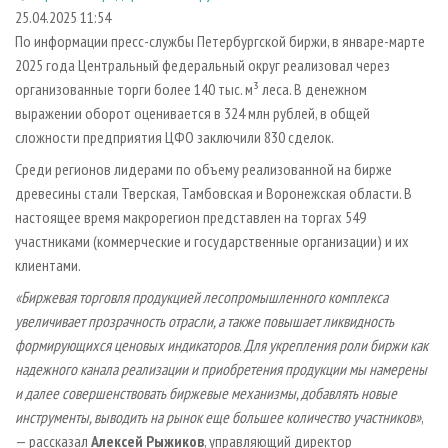
СУШКА ДРЕВЕСИНЫ
ПЕРСОНЫ
КОНТАКТЫ
РЕКЛАМА
25.04.2025 11:54
По информации пресс-службы Петербургской биржи, в январе-марте
ПРОИЗВОДСТВО ДРЕВЕСНЫХ ПЛИТ
МОБИЛЬНЫЕ ВЫСТАВКИ
РЕКЛАМА НА САЙТЕ
2025 года Центральный федеральный округ реализовал через
ДЕРЕВЯННОЕ ДОМОСТРОЕНИЕ
ОФИЦИАЛЬНЫЕ ДЕЛЕГАЦИИ
организованные торги более 140 тыс. м³ леса. В денежном
ПРОИЗВОДСТВО МЕБЕЛИ
выражении оборот оценивается в 324 млн рублей, в общей
ПРИОРИТЕТНЫЕ ИНВЕСТПРОЕКТЫ
сложности предприятия ЦФО заключили 830 сделок.
БИОЭНЕРГЕТИКА
RUSSIAN FORESTRY REVIEW
Среди регионов лидерами по объему реализованной на бирже
ЦБП
ГАЗЕТА ЛЕСПРОМФОРУМ
древесины стали Тверская, Тамбовская и Воронежская области. В
ИНСТРУМЕНТ И МАТЕРИАЛЫ
БИБЛИОТЕКА СПЕЦИАЛИСТА
настоящее время макрорегион представлен на торгах 549
участниками (коммерческие и государственные организации) и их
клиентами.
«Биржевая торговля продукцией лесопромышленного комплекса
увеличивает прозрачность отрасли, а также повышает ликвидность
формирующихся ценовых индикаторов. Для укрепления роли биржи как
надежного канала реализации и приобретения продукции мы намерены
и далее совершенствовать биржевые механизмы, добавлять новые
инструменты, выводить на рынок еще большее количество участников»
,
— рассказал
Алексей Рыжиков
, управляющий директор