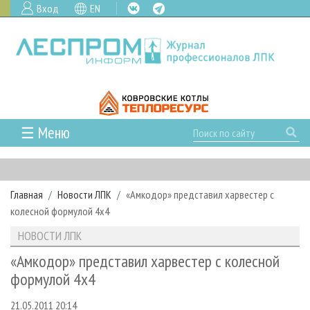
Вход
EN
☰ Меню
ГЛАВНАЯ
РУБРИКИ И ТЕМЫ
Главная
Новости ЛПК
«Амкодор» представил харвестер с
РУБРИКИ ЖУРНАЛА
НОВОСТИ
колесной формулой 4х4
ЛЕСНОЕ ХОЗЯЙСТВО
КАЛЕНДАРЬ СОБЫТИЙ
ПРОЕКТЫ ЛПИ
НОВОСТИ ЛПК
ЛЕСОЗАГОТОВКА
НОВОСТИ ЛПК
АНАЛИТИКА
АРХИВ
«Амкодор» представил харвестер с колесной
ЛЕСОПИЛЕНИЕ
НОВОСТИ ЖУРНАЛА
ПРЕДПРИЯТИЯ ЛПК
АРХИВ ЖУРНАЛОВ
формулой 4х4
О ЖУРНАЛЕ
ДЕРЕВООБРАБОТКА
НОВОСТИ КОМПАНИЙ
ЛЕСНЫЕ РЕГИОНЫ РОССИИ
СТАТЬИ
ПОДПИСКА
РЕКЛАМОДАТЕЛЯМ
21.05.2011 20:14