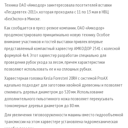
СУШКА ДРЕВЕСИНЫ
ПЕРСОНЫ
КОНТАКТЫ
РЕКЛАМА
Техника ОАО «Амкодор» заинтересовала посетителей вставки
«Лесдревтех-2011», которая проходила с 11 по 13 мая в НВЦ
ПРОИЗВОДСТВО ДРЕВЕСНЫХ ПЛИТ
МОБИЛЬНЫЕ ВЫСТАВКИ
РЕКЛАМА НА САЙТЕ
«БелЭкспо» в Минске.
ДЕРЕВЯННОЕ ДОМОСТРОЕНИЕ
ОФИЦИАЛЬНЫЕ ДЕЛЕГАЦИИ
Как сообщается в пресс-релизе компании, ОАО «Амкодор»
ПРОИЗВОДСТВО МЕБЕЛИ
ПРИОРИТЕТНЫЕ ИНВЕСТПРОЕКТЫ
продемонстрировало принципиально новую технику. Особое
БИОЭНЕРГЕТИКА
внимание участников и гостей выставки привлек впервые
RUSSIAN FORESTRY REVIEW
представленный компактный харвестер АМКОДОР 2541 с колесной
ЦБП
ГАЗЕТА ЛЕСПРОМФОРУМ
формулой 4х4. Этот харвестер разработан специально для
ИНСТРУМЕНТ И МАТЕРИАЛЫ
БИБЛИОТЕКА СПЕЦИАЛИСТА
проведения рубок ухода за лесом, причем характеристики
позволяют использовать ее и на сплошных рубках.
Харвестерная головка Kesla Foresteri 20RH с системой ProAX
идеально подходит для заготовки хвойной древесины и позволяет
спиливать деревья диаметром до 520 мм. Использование
дополнительного гильотинного ножа позволяет перекусывать
тонкомерные деревья диаметром до 80 мм.
Для увеличения тяговооруженности машины вместо гидрообъемной
трансмиссии на этом харвестере установлена гидромеханическая