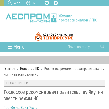
Вход
EN
☰ Меню
ГЛАВНАЯ
РУБРИКИ И ТЕМЫ
Главная
Новости ЛПК
Рослесхоз рекомендовал правительству
РУБРИКИ ЖУРНАЛА
НОВОСТИ
Якутии ввести режим ЧС
ЛЕСНОЕ ХОЗЯЙСТВО
КАЛЕНДАРЬ СОБЫТИЙ
ПРОЕКТЫ ЛПИ
НОВОСТИ ЛПК
ЛЕСОЗАГОТОВКА
НОВОСТИ ЛПК
АНАЛИТИКА
АРХИВ
Рослесхоз рекомендовал правительству Якутии
ЛЕСОПИЛЕНИЕ
НОВОСТИ ЖУРНАЛА
ПРЕДПРИЯТИЯ ЛПК
АРХИВ ЖУРНАЛОВ
ввести режим ЧС
О ЖУРНАЛЕ
ДЕРЕВООБРАБОТКА
НОВОСТИ КОМПАНИЙ
ЛЕСНЫЕ РЕГИОНЫ РОССИИ
СТАТЬИ
ПОДПИСКА
РЕКЛАМОДАТЕЛЯМ
Республика Саха (Якутия)