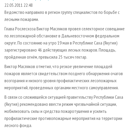
СУШКА ДРЕВЕСИНЫ
ПЕРСОНЫ
КОНТАКТЫ
РЕКЛАМА
22.05.2011 22:48
Ведомство направило в регион группу специалистов по борьбе с
ПРОИЗВОДСТВО ДРЕВЕСНЫХ ПЛИТ
МОБИЛЬНЫЕ ВЫСТАВКИ
РЕКЛАМА НА САЙТЕ
лесными пожарами.
ДЕРЕВЯННОЕ ДОМОСТРОЕНИЕ
ОФИЦИАЛЬНЫЕ ДЕЛЕГАЦИИ
Глава Рослесхоза Виктор Масляков провел селекторное совещание
ПРОИЗВОДСТВО МЕБЕЛИ
ПРИОРИТЕТНЫЕ ИНВЕСТПРОЕКТЫ
по лесопожарной обстановке в Дальневосточном федеральном
БИОЭНЕРГЕТИКА
округе. По состоянию на утро 19 мая в Республике Саха (Якутия)
RUSSIAN FORESTRY REVIEW
зарегистрировано 46 действующих лесных пожаров. Площадь,
ЦБП
ГАЗЕТА ЛЕСПРОМФОРУМ
пройденная огнём, превысила 25 тысяч гектар.
ИНСТРУМЕНТ И МАТЕРИАЛЫ
БИБЛИОТЕКА СПЕЦИАЛИСТА
Виктор Масляков отметил, что резкое увеличение площадей
пожаров является свидетельством позднего обнаружения очагов
возгорания и низкого уровня профилактических лесопожарных
мероприятий, проведенных органами местного самоуправления.
В связи со сложившейся ситуацией правительству Республики Саха
(Якутия) рекомендовано ввести режим чрезвычайной ситуации,
мобилизовать силы и средства пожаротушения и усилить
профилактические противопожарные мероприятия на территории
лесного фонда.