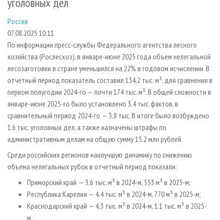
уголовных дел
СУШКА ДРЕВЕСИНЫ
ПЕРСОНЫ
КОНТАКТЫ
РЕКЛАМА
Россия
ПРОИЗВОДСТВО ДРЕВЕСНЫХ ПЛИТ
МОБИЛЬНЫЕ ВЫСТАВКИ
РЕКЛАМА НА САЙТЕ
07.08.2025 10:11
ДЕРЕВЯННОЕ ДОМОСТРОЕНИЕ
ОФИЦИАЛЬНЫЕ ДЕЛЕГАЦИИ
По информации пресс-службы Федерального агентства лесного
ПРОИЗВОДСТВО МЕБЕЛИ
ПРИОРИТЕТНЫЕ ИНВЕСТПРОЕКТЫ
хозяйства (Рослесхоз), в январе-июне 2025 года объем нелегальной
лесозаготовки в стране уменьшился на 22% в годовом исчислении. В
БИОЭНЕРГЕТИКА
RUSSIAN FORESTRY REVIEW
отчетный период показатель составил 134,2 тыс. м³, для сравнения в
ЦБП
ГАЗЕТА ЛЕСПРОМФОРУМ
первом полугодии 2024-го — почти 174 тыс. м³. В общей сложности в
январе-июне 2025-го было установлено 3,4 тыс. фактов, в
ИНСТРУМЕНТ И МАТЕРИАЛЫ
БИБЛИОТЕКА СПЕЦИАЛИСТА
сравнительный период 2024-го — 3,8 тыс. В итоге было возбуждено
1,6 тыс. уголовных дел, а также назначены штрафы по
административным делам на общую сумму 15,2 млн рублей.
Среди российских регионов наилучшую динамику по снижению
объема нелегальных рубок в отчетный период показали:
Приморский край — 3,6 тыс. м³ в 2024-м, 553 м³ в 2025-м;
Республика Карелия — 4,4 тыс. м³ в 2024-м, 770 м³ в 2025-м;
Краснодарский край — 4,3 тыс. м³ в 2024-м, 1,1 тыс. м³ в 2025-
м.