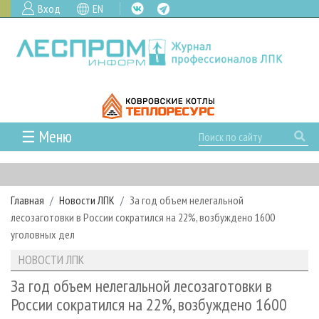
Вход
EN
☰ Меню
ГЛАВНАЯ
РУБРИКИ И ТЕМЫ
Главная
Новости ЛПК
За год объем нелегальной
РУБРИКИ ЖУРНАЛА
НОВОСТИ
лесозаготовки в России сократился на 22%, возбуждено 1600
ЛЕСНОЕ ХОЗЯЙСТВО
КАЛЕНДАРЬ СОБЫТИЙ
уголовных дел
ПРОЕКТЫ ЛПИ
ЛЕСОЗАГОТОВКА
НОВОСТИ ЛПК
АНАЛИТИКА
НОВОСТИ ЛПК
АРХИВ
ЛЕСОПИЛЕНИЕ
НОВОСТИ ЖУРНАЛА
ПРЕДПРИЯТИЯ ЛПК
АРХИВ ЖУРНАЛОВ
За год объем нелегальной лесозаготовки в
О ЖУРНАЛЕ
России сократился на 22%, возбуждено 1600
ДЕРЕВООБРАБОТКА
НОВОСТИ КОМПАНИЙ
ЛЕСНЫЕ РЕГИОНЫ РОССИИ
СТАТЬИ
ПОДПИСКА
РЕКЛАМОДАТЕЛЯМ