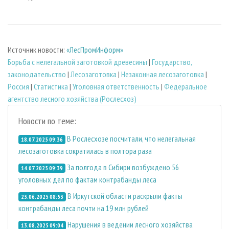
Источник новости:
«ЛесПромИнформ»
Борьба с нелегальной заготовкой древесины
|
Государство,
законодательство
|
Лесозаготовка
|
Незаконная лесозаготовка
|
Россия
|
Статистика
|
Уголовная ответственность
|
Федеральное
агентство лесного хозяйства (Рослесхоз)
Новости по теме:
В Рослесхозе посчитали, что нелегальная
18.07.2025 09:36
лесозаготовка сократилась в полтора раза
За полгода в Сибири возбуждено 56
14.07.2025 09:39
уголовных дел по фактам контрабанды леса
В Иркутской области раскрыли факты
23.06.2025 08:53
контрабанды леса почти на 19 млн рублей
Нарушения в ведении лесного хозяйства
13.08.2025 09:04