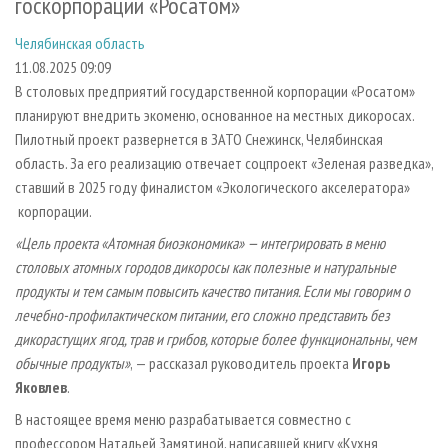
госкорпорации «Росатом»
СУШКА ДРЕВЕСИНЫ
ПЕРСОНЫ
КОНТАКТЫ
РЕКЛАМА
Челябинская область
ПРОИЗВОДСТВО ДРЕВЕСНЫХ ПЛИТ
МОБИЛЬНЫЕ ВЫСТАВКИ
РЕКЛАМА НА САЙТЕ
11.08.2025 09:09
ДЕРЕВЯННОЕ ДОМОСТРОЕНИЕ
ОФИЦИАЛЬНЫЕ ДЕЛЕГАЦИИ
В столовых предприятий государственной корпорации «Росатом»
ПРОИЗВОДСТВО МЕБЕЛИ
ПРИОРИТЕТНЫЕ ИНВЕСТПРОЕКТЫ
планируют внедрить экоменю, основанное на местных дикоросах.
Пилотный проект развернется в ЗАТО Снежинск, Челябинская
БИОЭНЕРГЕТИКА
RUSSIAN FORESTRY REVIEW
область. За его реализацию отвечает соцпроект «Зеленая разведка»,
ЦБП
ГАЗЕТА ЛЕСПРОМФОРУМ
ставший в 2025 году финалистом «Экологического акселератора»
корпорации.
ИНСТРУМЕНТ И МАТЕРИАЛЫ
БИБЛИОТЕКА СПЕЦИАЛИСТА
«Цель проекта «Атомная биоэкономика» — интегрировать в меню
столовых атомных городов дикоросы как полезные и натуральные
продукты и тем самым повысить качество питания. Если мы говорим о
лечебно-профилактическом питании, его сложно представить без
дикорастущих ягод, трав и грибов, которые более функциональны, чем
обычные продукты»
, — рассказал руководитель проекта
Игорь
Яковлев
.
В настоящее время меню разрабатывается совместно с
профессором Натальей Замятиной, написавшей книгу «Кухня