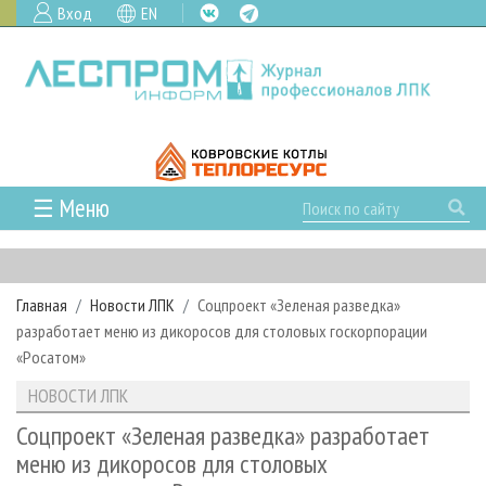
Вход
EN
☰ Меню
ГЛАВНАЯ
РУБРИКИ И ТЕМЫ
Главная
Новости ЛПК
Соцпроект «Зеленая разведка»
РУБРИКИ ЖУРНАЛА
НОВОСТИ
разработает меню из дикоросов для столовых госкорпорации
ЛЕСНОЕ ХОЗЯЙСТВО
КАЛЕНДАРЬ СОБЫТИЙ
«Росатом»
ПРОЕКТЫ ЛПИ
ЛЕСОЗАГОТОВКА
НОВОСТИ ЛПК
АНАЛИТИКА
НОВОСТИ ЛПК
АРХИВ
ЛЕСОПИЛЕНИЕ
НОВОСТИ ЖУРНАЛА
ПРЕДПРИЯТИЯ ЛПК
АРХИВ ЖУРНАЛОВ
Соцпроект «Зеленая разведка» разработает
О ЖУРНАЛЕ
меню из дикоросов для столовых
ДЕРЕВООБРАБОТКА
НОВОСТИ КОМПАНИЙ
ЛЕСНЫЕ РЕГИОНЫ РОССИИ
СТАТЬИ
ПОДПИСКА
РЕКЛАМОДАТЕЛЯМ