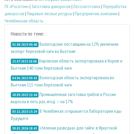
ГК «Росатом»
|
Заготовка дикоросов
|
Лесозаготовка
|
Переработка
дикоросов
|
Пищевые лесные ресурсы
|
Предприятия, компании
|
Челябинская область
Новости по теме:
Вологодские поставщики на 12% увеличили
01.08.2025 09:40
экспорт березовой чаги во Вьетнам
Кировская область экспортировала в Корею и
25.07.2025 10:08
Вьетнам 140 тонн березовой чаги
Вологодская область экспортировала во
04.06.2025 09:43
Вьетнам 111 тонн березовой чаги
Промышленная заготовка грибов в России
18.09.2025 11:44
выросла в пять раз, ягод — на 17%
В Челябинске открывается Лаборатория еды
05.11.2025 15:29
будущего
«Зеленая разведка» для тайги: в Иркутской
30.01.2026 18:45