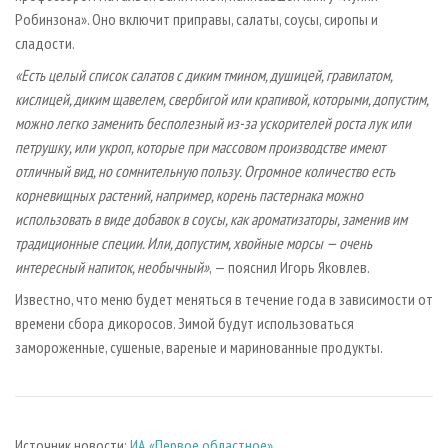
Робинзона». Оно включит приправы, салаты, соусы, сиропы и
сладости.
«Есть целый список салатов с диким тмином, душицей, гравилатом,
кислицей, диким щавелем, свербигой или крапивой, которыми, допустим,
можно легко заменить бесполезный из-за ускорителей роста лук или
петрушку, или укроп, которые при массовом производстве имеют
отличный вид, но сомнительную пользу. Огромное количество есть
корневищных растений, например, корень пастернака можно
использовать в виде добавок в соусы, как ароматизаторы, заменив им
традиционные специи. Или, допустим, хвойные морсы — очень
интересный напиток, необычный»
, — пояснил Игорь Яковлев.
Известно, что меню будет меняться в течение года в зависимости от
времени сбора дикоросов. Зимой будут использоваться
замороженные, сушеные, вареные и маринованные продукты.
Источник новости:
ИА «Первое областное»