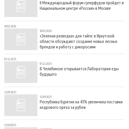
II Международный форум суперфудов пройдет в
СУШКА ДРЕВЕСИНЫ
ПЕРСОНЫ
КОНТАКТЫ
РЕКЛАМА
Национальном центре «Россия» в Москве
ПРОИЗВОДСТВО ДРЕВЕСНЫХ ПЛИТ
МОБИЛЬНЫЕ ВЫСТАВКИ
РЕКЛАМА НА САЙТЕ
ДЕРЕВЯННОЕ ДОМОСТРОЕНИЕ
ОФИЦИАЛЬНЫЕ ДЕЛЕГАЦИИ
30.01.2026
30.01.2026
ПРОИЗВОДСТВО МЕБЕЛИ
ПРИОРИТЕТНЫЕ ИНВЕСТПРОЕКТЫ
«Зеленая разведка» для тайги: в Иркутской
области обсуждают создание новых лесных
БИОЭНЕРГЕТИКА
RUSSIAN FORESTRY REVIEW
брендов и работу с дикоросами
ЦБП
ГАЗЕТА ЛЕСПРОМФОРУМ
05.11.2025
ИНСТРУМЕНТ И МАТЕРИАЛЫ
БИБЛИОТЕКА СПЕЦИАЛИСТА
05.11.2025
В Челябинске открывается Лаборатория еды
будущего
11.09.2025
11.09.2025
Республика Бурятия на 43% увеличила поставки
кедрового ореха за рубеж
11.08.2025