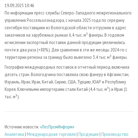
СУШКА ДРЕВЕСИНЫ
ПЕРСОНЫ
КОНТАКТЫ
РЕКЛАМА
19.09.2025 10:46
По информации пресс-службы Северо-Западного межрегионального
ПРОИЗВОДСТВО ДРЕВЕСНЫХ ПЛИТ
МОБИЛЬНЫЕ ВЫСТАВКИ
РЕКЛАМА НА САЙТЕ
управления Россельхознадзора, с начала 2025 года по середину
ДЕРЕВЯННОЕ ДОМОСТРОЕНИЕ
ОФИЦИАЛЬНЫЕ ДЕЛЕГАЦИИ
сентября поставщики из Вологодской области отгрузили в адрес
ПРОИЗВОДСТВО МЕБЕЛИ
заказчиков на зарубежных рынках 6,4 тыс. м³ фанеры. В годовом
ПРИОРИТЕТНЫЕ ИНВЕСТПРОЕКТЫ
исчислении экспортный поставки данной продукции увеличились
БИОЭНЕРГЕТИКА
RUSSIAN FORESTRY REVIEW
почти в два раза (+88%). Для сравнения в эти же месяцы 2024-го с
ЦБП
ГАЗЕТА ЛЕСПРОМФОРУМ
территории региона за границу было вывезено 3,4 тыс. м³ фанеры.
ИНСТРУМЕНТ И МАТЕРИАЛЫ
БИБЛИОТЕКА СПЕЦИАЛИСТА
География международных поставок в отчетный период включила
десять стран. Вологодчина поставляла свою фанеру в Афганистан,
Израиль, Иран, Ирак, Китай, Сирию, США, Турцию, ЮАР и Республику
Корея. Ключевыми импортерами стали Китай (4,4 тыс. м³) и Ирак (1
тыс. м³).
Источник новости:
«ЛесПромИнформ»
Аналитика
|
Международная торговля
|
Продукция
|
Производство