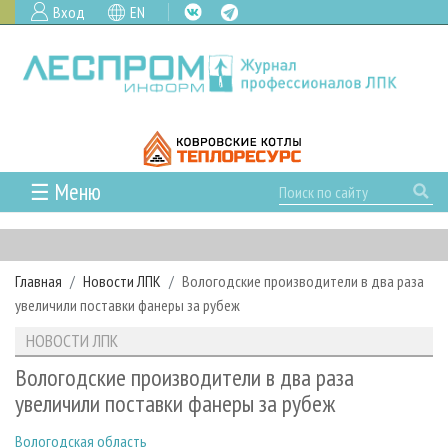
Вход
EN
☰ Меню
ГЛАВНАЯ
РУБРИКИ И ТЕМЫ
Главная
Новости ЛПК
Вологодские производители в два раза
РУБРИКИ ЖУРНАЛА
НОВОСТИ
увеличили поставки фанеры за рубеж
ЛЕСНОЕ ХОЗЯЙСТВО
КАЛЕНДАРЬ СОБЫТИЙ
ПРОЕКТЫ ЛПИ
НОВОСТИ ЛПК
ЛЕСОЗАГОТОВКА
НОВОСТИ ЛПК
АНАЛИТИКА
АРХИВ
Вологодские производители в два раза
ЛЕСОПИЛЕНИЕ
НОВОСТИ ЖУРНАЛА
ПРЕДПРИЯТИЯ ЛПК
АРХИВ ЖУРНАЛОВ
увеличили поставки фанеры за рубеж
О ЖУРНАЛЕ
ДЕРЕВООБРАБОТКА
НОВОСТИ КОМПАНИЙ
ЛЕСНЫЕ РЕГИОНЫ РОССИИ
СТАТЬИ
ПОДПИСКА
РЕКЛАМОДАТЕЛЯМ
Вологодская область