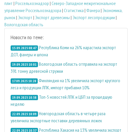
плит
|
Россельхознадзор
|
Северо-Западное межрегиональное
управление Россельхознадзора
|
Статистика
|
Фанера
|
Экономика,
рынок
|
Экспорт
|
Экспорт древесины
|
Экспорт лесопродукции
|
Вологодская область
Новости по теме:
Республика Коми на 26% нарастила экспорт
15.09.2025 08:47
ДСП, фанеры и шпона
Вологодская область отправила на экспорт
19.09.2025 10:01
391 тонну древесной стружки
Финляндия на 1% увеличила экспорт круглого
17.09.2025 10:28
леса и продукции ЛПК, импорт прибавил 10%
Топ-5 новостей ЛПК и ЦБП за прошедшую
19.09.2025 10:58
неделю
Новгородская область в четыре раза
22.09.2025 10:09
увеличила экспортные поставки деревянных ложек
Республика Хакасия на 13% увеличила экспорт
22.09.2025 10:37