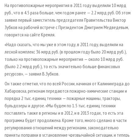
СУШКА ДРЕВЕСИНЫ
ПЕРСОНЫ
КОНТАКТЫ
РЕКЛАМА
На противопожарные мероприятия в 2011 году выделили 10 млрд
руб., что в 4.5 раза больше, чем годом ранее — 2.2 млрд руб. Об этом
ПРОИЗВОДСТВО ДРЕВЕСНЫХ ПЛИТ
МОБИЛЬНЫЕ ВЫСТАВКИ
РЕКЛАМА НА САЙТЕ
заявил первый заместитель председателя Правительства Виктор
ДЕРЕВЯННОЕ ДОМОСТРОЕНИЕ
ОФИЦИАЛЬНЫЕ ДЕЛЕГАЦИИ
Зубков на рабочей встрече с Президентом Дмитрием Медведевым,
ПРОИЗВОДСТВО МЕБЕЛИ
говорится на сайте Кремля.
ПРИОРИТЕТНЫЕ ИНВЕСТПРОЕКТЫ
БИОЭНЕРГЕТИКА
«Надо сказать, что мы уже в этом году, в 2011 году, выделили на
RUSSIAN FORESTRY REVIEW
лесной комплекс 36 млрд руб. (в прошлом году было 20 млрд руб.),
ЦБП
ГАЗЕТА ЛЕСПРОМФОРУМ
только на противопожарные мероприятия — около 10 млрд руб.
ИНСТРУМЕНТ И МАТЕРИАЛЫ
БИБЛИОТЕКА СПЕЦИАЛИСТА
(было 2.2 млрд руб.), то есть значительно больше финансовых
ресурсов», — заявил В.Зубков.
Он также отметил, что по всей России, начиная от Калининграда до
Хабаровска, регионам передаются пожарно-химические станции и
порядка 2 тыс. единиц техники — пожарные машины, тракторы,
бульдозеры и другое. «Мы будем по 1.5 тыс. единиц техники
поставлять также в регионы и в 2012, и в 2013 годах, то есть эта
программа будет продолжена. Кроме того, много сделано в части
регулирования отношений между регионами, законодательно
приняты поправки в установление чрезвычайной ситуации, и теперь