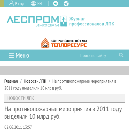
Вход
EN
☰ Меню
ГЛАВНАЯ
РУБРИКИ И ТЕМЫ
Главная
Новости ЛПК
На противопожарные мероприятия в
РУБРИКИ ЖУРНАЛА
НОВОСТИ
2011 году выделили 10 млрд руб.
ЛЕСНОЕ ХОЗЯЙСТВО
КАЛЕНДАРЬ СОБЫТИЙ
ПРОЕКТЫ ЛПИ
НОВОСТИ ЛПК
ЛЕСОЗАГОТОВКА
НОВОСТИ ЛПК
АНАЛИТИКА
АРХИВ
На противопожарные мероприятия в 2011 году
ЛЕСОПИЛЕНИЕ
НОВОСТИ ЖУРНАЛА
ПРЕДПРИЯТИЯ ЛПК
АРХИВ ЖУРНАЛОВ
выделили 10 млрд руб.
О ЖУРНАЛЕ
ДЕРЕВООБРАБОТКА
НОВОСТИ КОМПАНИЙ
ЛЕСНЫЕ РЕГИОНЫ РОССИИ
СТАТЬИ
ПОДПИСКА
РЕКЛАМОДАТЕЛЯМ
02.06.2011 13:57