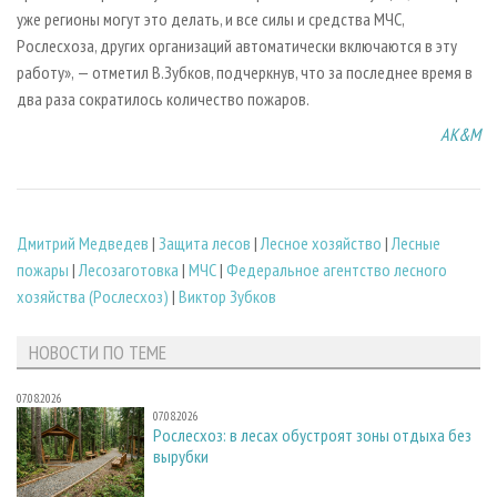
уже регионы могут это делать, и все силы и средства МЧС,
Рослесхоза, других организаций автоматически включаются в эту
работу», — отметил В.Зубков, подчеркнув, что за последнее время в
два раза сократилось количество пожаров.
AK&M
Дмитрий Медведев
|
Защита лесов
|
Лесное хозяйство
|
Лесные
пожары
|
Лесозаготовка
|
МЧС
|
Федеральное агентство лесного
хозяйства (Рослесхоз)
|
Виктор Зубков
НОВОСТИ ПО ТЕМЕ
07.08.2026
07.08.2026
Рослесхоз: в лесах обустроят зоны отдыха без
вырубки