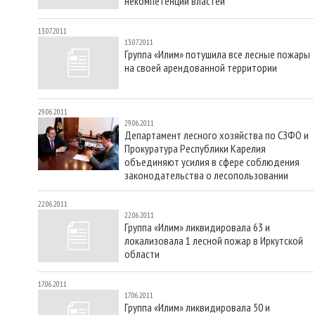
некомпетенции властей
13.07.2011
13.07.2011
Группа «Илим» потушила все лесные пожары
на своей арендованной территории
29.06.2011
29.06.2011
Департамент лесного хозяйства по СЗФО и
Прокуратура Республики Карелия
объединяют усилия в сфере соблюдения
законодательства о лесопользовании
22.06.2011
22.06.2011
Группа «Илим» ликвидировала 63 и
локализовала 1 лесной пожар в Иркутской
области
17.06.2011
17.06.2011
Группа «Илим» ликвидировала 50 и