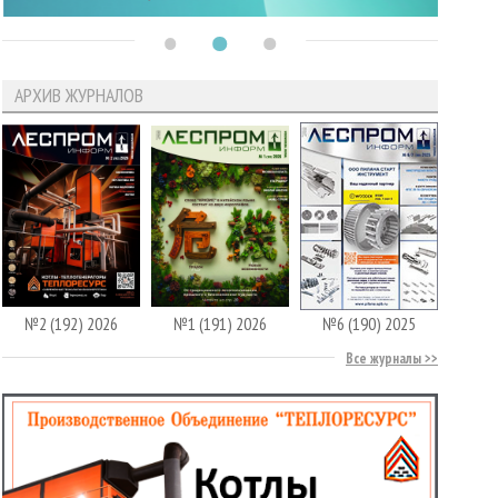
АРХИВ ЖУРНАЛОВ
№2 (192) 2026
№1 (191) 2026
№6 (190) 2025
Все журналы