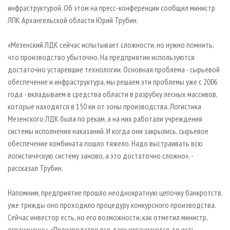
СУШКА ДРЕВЕСИНЫ
ПЕРСОНЫ
инфраструктурой. Об этом на пресс-конференции сообщил министр
КОНТАКТЫ
РЕКЛАМА
ЛПК Архангельской области Юрий Трубин.
ПРОИЗВОДСТВО ДРЕВЕСНЫХ ПЛИТ
МОБИЛЬНЫЕ ВЫСТАВКИ
РЕКЛАМА НА САЙТЕ
ДЕРЕВЯННОЕ ДОМОСТРОЕНИЕ
ОФИЦИАЛЬНЫЕ ДЕЛЕГАЦИИ
«Мезенский ЛДК сейчас испытывает сложности, но нужно помнить,
что производство убыточно. На предприятии используются
ПРОИЗВОДСТВО МЕБЕЛИ
ПРИОРИТЕТНЫЕ ИНВЕСТПРОЕКТЫ
достаточно устаревшие технологии. Основная проблема - сырьевой
БИОЭНЕРГЕТИКА
RUSSIAN FORESTRY REVIEW
обеспечение и инфраструктура, мы решаем эти проблемы уже с 2006
ЦБП
ГАЗЕТА ЛЕСПРОМФОРУМ
года - вкладываем в средства области в разрубку лесных массивов,
которые находятся в 150 км от зоны производства. Логистика
ИНСТРУМЕНТ И МАТЕРИАЛЫ
БИБЛИОТЕКА СПЕЦИАЛИСТА
Мезенского ЛДК была по рекам, а на них работали учреждения
системы исполнения наказаний. И когда они закрылись, сырьевое
обеспечение комбината пошло тяжело. Надо выстраивать всю
логистическую систему заново, а это достаточно сложно», -
рассказал Трубин.
Напомним, предприятие прошло неоднократную цепочку банкротств,
уже трижды оно проходило процедуру конкурсного производства.
Сейчас инвестор есть, но его возможности, как отметил министр,
ограниченны. «Производство все-таки организуется, то есть