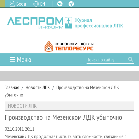
Вход
EN
☰ Меню
ГЛАВНАЯ
РУБРИКИ И ТЕМЫ
Главная
Новости ЛПК
Производство на Мезенском ЛДК
РУБРИКИ ЖУРНАЛА
НОВОСТИ
убыточно
ЛЕСНОЕ ХОЗЯЙСТВО
КАЛЕНДАРЬ СОБЫТИЙ
ПРОЕКТЫ ЛПИ
НОВОСТИ ЛПК
ЛЕСОЗАГОТОВКА
НОВОСТИ ЛПК
АНАЛИТИКА
АРХИВ
Производство на Мезенском ЛДК убыточно
ЛЕСОПИЛЕНИЕ
НОВОСТИ ЖУРНАЛА
ПРЕДПРИЯТИЯ ЛПК
АРХИВ ЖУРНАЛОВ
О ЖУРНАЛЕ
02.10.2011 20:11
ДЕРЕВООБРАБОТКА
НОВОСТИ КОМПАНИЙ
ЛЕСНЫЕ РЕГИОНЫ РОССИИ
СТАТЬИ
ПОДПИСКА
РЕКЛАМОДАТЕЛЯМ
Мезенский ЛДК продолжает испытывать сложности, связанные с