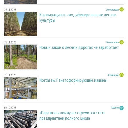
28.11.2025
Лесозаготовка
Как выращивать модифицированные лесные
культуры
28.11.2025
Лесозаготовка
Новый закон о лесных дорогах не заработает
28.11.2025
Лесопиление
Northsaw. Пакетоформирующие машины
04.10.2025
Развитие
«Парижская коммуна» стремится стать
предприятием полного цикла