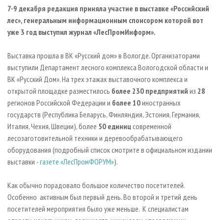
СУШКА ДРЕВЕСИНЫ
ПЕРСОНЫ
КОНТАКТЫ
РЕКЛАМА
7-9 декабря редакция приняла участие в выставке «Российский
лес», генеральным информационным спонсором которой вот
ПРОИЗВОДСТВО ДРЕВЕСНЫХ ПЛИТ
МОБИЛЬНЫЕ ВЫСТАВКИ
РЕКЛАМА НА САЙТЕ
уже 3 год выступил журнал «ЛесПромИнформ».
ДЕРЕВЯННОЕ ДОМОСТРОЕНИЕ
ОФИЦИАЛЬНЫЕ ДЕЛЕГАЦИИ
ПРОИЗВОДСТВО МЕБЕЛИ
Выставка прошла в ВК «Русский дом» в Вологде. Организаторами
ПРИОРИТЕТНЫЕ ИНВЕСТПРОЕКТЫ
выступили Департамент лесного комплекса Вологодской области и
БИОЭНЕРГЕТИКА
RUSSIAN FORESTRY REVIEW
ВК «Русский Дом». На трех этажах выставочного комплекса и
ЦБП
ГАЗЕТА ЛЕСПРОМФОРУМ
открытой площадке разместилось
более 230 предприятий
из
28
регионов Российской Федерации и
более 10
иностранных
ИНСТРУМЕНТ И МАТЕРИАЛЫ
БИБЛИОТЕКА СПЕЦИАЛИСТА
государств (Республика Беларусь, Финляндия, Эстония, Германия,
Италия, Чехия, Швеции), более
50 единиц
современной
лесозаготовительной техники и деревообрабатывающего
оборудования (подробный список смотрите в официальном издании
выставки -
газете «ЛесПромФОРУМ»
).
Как обычно порадовало большое количество посетителей.
Особенно активным был первый день. Во второй и третий день
посетителей мероприятия было уже меньше. К специалистам