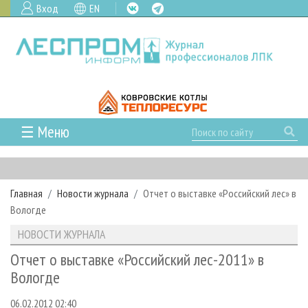
Вход
EN
☰ Меню
ГЛАВНАЯ
РУБРИКИ И ТЕМЫ
Главная
Новости журнала
Отчет о выставке «Российский лес» в
РУБРИКИ ЖУРНАЛА
НОВОСТИ
Вологде
ЛЕСНОЕ ХОЗЯЙСТВО
КАЛЕНДАРЬ СОБЫТИЙ
ПРОЕКТЫ ЛПИ
НОВОСТИ ЖУРНАЛА
ЛЕСОЗАГОТОВКА
НОВОСТИ ЛПК
АНАЛИТИКА
АРХИВ
Отчет о выставке «Российский лес-2011» в
ЛЕСОПИЛЕНИЕ
НОВОСТИ ЖУРНАЛА
ПРЕДПРИЯТИЯ ЛПК
АРХИВ ЖУРНАЛОВ
Вологде
О ЖУРНАЛЕ
ДЕРЕВООБРАБОТКА
НОВОСТИ КОМПАНИЙ
ЛЕСНЫЕ РЕГИОНЫ РОССИИ
СТАТЬИ
ПОДПИСКА
РЕКЛАМОДАТЕЛЯМ
06.02.2012 02:40