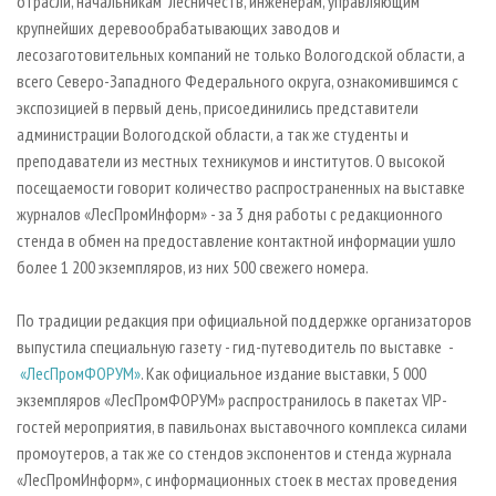
отрасли, начальникам лесничеств, инженерам, управляющим
крупнейших деревообрабатывающих заводов и
лесозаготовительных компаний не только Вологодской области, а
всего Северо-Западного Федерального округа, ознакомившимся с
экспозицией в первый день, присоединились представители
администрации Вологодской области, а так же студенты и
преподаватели из местных техникумов и институтов. О высокой
посещаемости говорит количество распространенных на выставке
журналов «ЛесПромИнформ» - за 3 дня работы с редакционного
стенда в обмен на предоставление контактной информации ушло
более 1 200 экземпляров, из них 500 свежего номера.
По традиции редакция при официальной поддержке организаторов
выпустила специальную газету - гид-путеводитель по выставке -
«ЛесПромФОРУМ»
. Как официальное издание выставки, 5 000
экземпляров «ЛесПромФОРУМ» распространилось в пакетах VIP-
гостей мероприятия, в павильонах выставочного комплекса силами
промоутеров, а так же со стендов экспонентов и стенда журнала
«ЛесПромИнформ», с информационных стоек в местах проведения