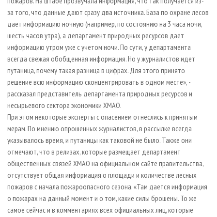
пожаров. На штабе прозвучала информация, что так получается из-
за того, что данные дают сразу два источника. База по охране лесов
дает информацию ночную (например, по состоянию на 3 часа ночи,
шесть часов утра), а департамент природных ресурсов дает
информацию утром уже с учетом ночи. По сути, у департамента
всегда свежая обобщенная информация. Но у журналистов идет
путаница, почему такая разница в цифрах. Для этого принято
решение всю информацию сконцентрировать в одном месте», -
рассказал представитель департамента природных ресурсов и
несырьевого сектора экономики ХМАО.
При этом некоторые эксперты с опасением отнеслись к принятым
мерам. По мнению опрошенных журналистов, в рассылке всегда
указывалось время, и путаницы как таковой не было. Также они
отмечают, что в релизах, которые размещает департамент
общественных связей ХМАО на официальном сайте правительства,
отсутствует общая информация о площади и количестве лесных
пожаров с начала пожароопасного сезона. «Там дается информация
о пожарах на данный момент и о том, какие силы брошены. То же
самое сейчас и в комментариях всех официальных лиц, которые