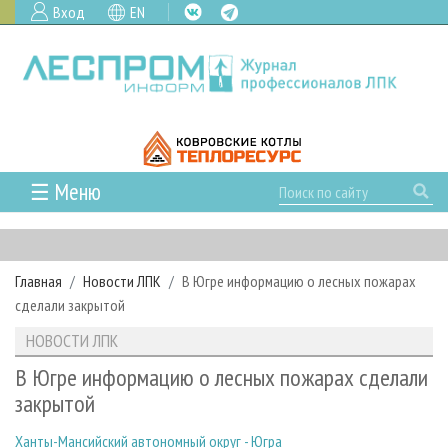
Вход
EN
☰ Меню
ГЛАВНАЯ
РУБРИКИ И ТЕМЫ
Главная
Новости ЛПК
В Югре информацию о лесных пожарах
РУБРИКИ ЖУРНАЛА
НОВОСТИ
сделали закрытой
ЛЕСНОЕ ХОЗЯЙСТВО
КАЛЕНДАРЬ СОБЫТИЙ
ПРОЕКТЫ ЛПИ
НОВОСТИ ЛПК
ЛЕСОЗАГОТОВКА
НОВОСТИ ЛПК
АНАЛИТИКА
АРХИВ
В Югре информацию о лесных пожарах сделали
ЛЕСОПИЛЕНИЕ
НОВОСТИ ЖУРНАЛА
ПРЕДПРИЯТИЯ ЛПК
АРХИВ ЖУРНАЛОВ
закрытой
О ЖУРНАЛЕ
ДЕРЕВООБРАБОТКА
НОВОСТИ КОМПАНИЙ
ЛЕСНЫЕ РЕГИОНЫ РОССИИ
СТАТЬИ
ПОДПИСКА
РЕКЛАМОДАТЕЛЯМ
Ханты-Мансийский автономный округ - Югра