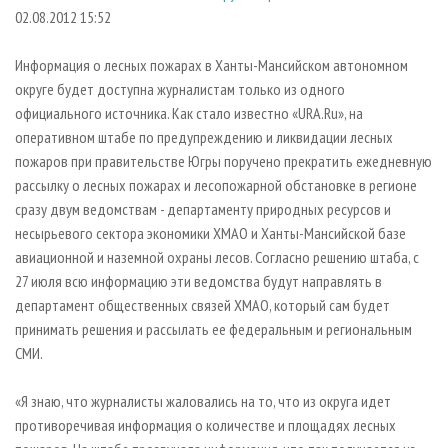
СУШКА ДРЕВЕСИНЫ
ПЕРСОНЫ
КОНТАКТЫ
РЕКЛАМА
02.08.2012 15:52
ПРОИЗВОДСТВО ДРЕВЕСНЫХ ПЛИТ
МОБИЛЬНЫЕ ВЫСТАВКИ
РЕКЛАМА НА САЙТЕ
Информация о лесных пожарах в Ханты-Мансийском автономном
ДЕРЕВЯННОЕ ДОМОСТРОЕНИЕ
ОФИЦИАЛЬНЫЕ ДЕЛЕГАЦИИ
округе будет доступна журналистам только из одного
ПРОИЗВОДСТВО МЕБЕЛИ
официального источника. Как стало известно «URA.Ru», на
ПРИОРИТЕТНЫЕ ИНВЕСТПРОЕКТЫ
оперативном штабе по предупреждению и ликвидации лесных
БИОЭНЕРГЕТИКА
RUSSIAN FORESTRY REVIEW
пожаров при правительстве Югры поручено прекратить ежедневную
ЦБП
ГАЗЕТА ЛЕСПРОМФОРУМ
рассылку о лесных пожарах и лесопожарной обстановке в регионе
сразу двум ведомствам - департаменту природных ресурсов и
ИНСТРУМЕНТ И МАТЕРИАЛЫ
БИБЛИОТЕКА СПЕЦИАЛИСТА
несырьевого сектора экономики ХМАО и Ханты-Мансийской базе
авиационной и наземной охраны лесов. Согласно решению штаба, с
27 июля всю информацию эти ведомства будут направлять в
департамент общественных связей ХМАО, который сам будет
принимать решения и рассылать ее федеральным и региональным
СМИ.
«Я знаю, что журналисты жаловались на то, что из округа идет
противоречивая информация о количестве и площадях лесных