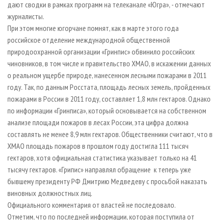
дают сводки в рамках программ на телеканале «Югра», - отмечают
журналисты.
При этом многие югорчане помнят, как в марте этого года
российское отделение международной общественной
природоохранной организации «Гринпис» обвинило российских
чиновников, в том числе и правительство ХМАО, в искажении данных
о реальном ущербе природе, нанесенном лесными пожарами в 2011
году. Так, по данным Росстата, площадь лесных земель, пройденных
пожарами в России в 2011 году, составляет 1,8 млн гектаров. Однако
по информации «Гринписа», который основывается на собственном
анализе площади пожаров в лесах России, эта цифра должна
составлять не менее 8,9 млн гектаров. Общественники считают, что в
ХМАО площадь пожаров в прошлом году достигла 111 тысяч
гектаров, хотя официальная статистика указывает только на 41
тысячу гектаров. «Грипис» направлял обращение к теперь уже
бывшему президенту РФ Дмитрию Медведеву с просьбой наказать
виновных должностных лиц.
Официального комментария от властей не последовало.
Отметим, что по последней информации, которая поступила от