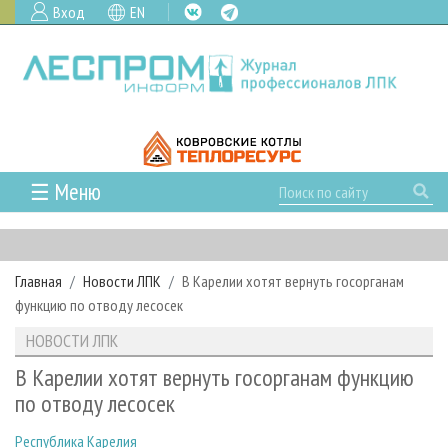
Вход
EN
☰ Меню
ГЛАВНАЯ
РУБРИКИ И ТЕМЫ
Главная
Новости ЛПК
В Карелии хотят вернуть госорганам
РУБРИКИ ЖУРНАЛА
НОВОСТИ
функцию по отводу лесосек
ЛЕСНОЕ ХОЗЯЙСТВО
КАЛЕНДАРЬ СОБЫТИЙ
ПРОЕКТЫ ЛПИ
НОВОСТИ ЛПК
ЛЕСОЗАГОТОВКА
НОВОСТИ ЛПК
АНАЛИТИКА
АРХИВ
В Карелии хотят вернуть госорганам функцию
ЛЕСОПИЛЕНИЕ
НОВОСТИ ЖУРНАЛА
ПРЕДПРИЯТИЯ ЛПК
АРХИВ ЖУРНАЛОВ
по отводу лесосек
О ЖУРНАЛЕ
ДЕРЕВООБРАБОТКА
НОВОСТИ КОМПАНИЙ
ЛЕСНЫЕ РЕГИОНЫ РОССИИ
СТАТЬИ
ПОДПИСКА
РЕКЛАМОДАТЕЛЯМ
Республика Карелия