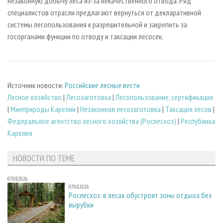
незаконную добычу леса из-за некачественного отвода. Ряд
специалистов отрасли предлагают вернуться от декларативной
системы лесопользования к разрешительной и закрепить за
госорганами функции по отводу и таксации лесосек.
Источник новости:
Российские лесные вести
Лесное хозяйство
|
Лесозаготовка
|
Лесопользование, сертификация
|
Минприроды Карелии
|
Незаконная лесозаготовка
|
Таксация лесов
|
Федеральное агентство лесного хозяйства (Рослесхоз)
|
Республика
Карелия
НОВОСТИ ПО ТЕМЕ
07.08.2026
07.08.2026
Рослесхоз: в лесах обустроят зоны отдыха без
вырубки