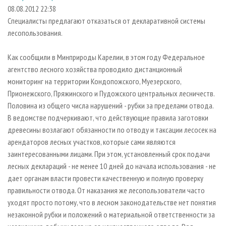
СУШКА ДРЕВЕСИНЫ
ПЕРСОНЫ
КОНТАКТЫ
РЕКЛАМА
08.08.2012 22:38
Специалисты предлагают отказаться от декларативной системы
ПРОИЗВОДСТВО ДРЕВЕСНЫХ ПЛИТ
МОБИЛЬНЫЕ ВЫСТАВКИ
РЕКЛАМА НА САЙТЕ
лесопользования.
ДЕРЕВЯННОЕ ДОМОСТРОЕНИЕ
ОФИЦИАЛЬНЫЕ ДЕЛЕГАЦИИ
ПРОИЗВОДСТВО МЕБЕЛИ
Как сообщили в Минприроды Карелии, в этом году Федеральное
ПРИОРИТЕТНЫЕ ИНВЕСТПРОЕКТЫ
агентство лесного хозяйства проводило дистанционный
БИОЭНЕРГЕТИКА
RUSSIAN FORESTRY REVIEW
мониторинг на территории Кондопожского, Муезерского,
ЦБП
ГАЗЕТА ЛЕСПРОМФОРУМ
Прионежского, Пряжинского и Пудожского центральных лесничеств.
Половина из общего числа нарушений - рубки за пределами отвода.
ИНСТРУМЕНТ И МАТЕРИАЛЫ
БИБЛИОТЕКА СПЕЦИАЛИСТА
В ведомстве подчеркивают, что действующие правила заготовки
древесины возлагают обязанности по отводу и таксации лесосек на
арендаторов лесных участков, которые сами являются
заинтересованными лицами. При этом, установленный срок подачи
лесных деклараций - не менее 10 дней до начала использования - не
дает органам власти провести качественную и полную проверку
правильности отвода. От наказания же лесопользователи часто
уходят просто потому, что в лесном законодательстве нет понятия
незаконной рубки и положений о материальной ответственности за