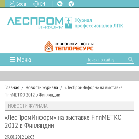
Вход
EN
☰ Меню
ГЛАВНАЯ
РУБРИКИ И ТЕМЫ
Главная
Новости журнала
«ЛесПромИнформ» на выставке
РУБРИКИ ЖУРНАЛА
НОВОСТИ
FinnMETKO 2012 в Финляндии
ЛЕСНОЕ ХОЗЯЙСТВО
КАЛЕНДАРЬ СОБЫТИЙ
ПРОЕКТЫ ЛПИ
НОВОСТИ ЖУРНАЛА
ЛЕСОЗАГОТОВКА
НОВОСТИ ЛПК
АНАЛИТИКА
АРХИВ
«ЛесПромИнформ» на выставке FinnMETKO
ЛЕСОПИЛЕНИЕ
НОВОСТИ ЖУРНАЛА
ПРЕДПРИЯТИЯ ЛПК
АРХИВ ЖУРНАЛОВ
2012 в Финляндии
О ЖУРНАЛЕ
ДЕРЕВООБРАБОТКА
НОВОСТИ КОМПАНИЙ
ЛЕСНЫЕ РЕГИОНЫ РОССИИ
СТАТЬИ
ПОДПИСКА
РЕКЛАМОДАТЕЛЯМ
29.08.2012 16:03