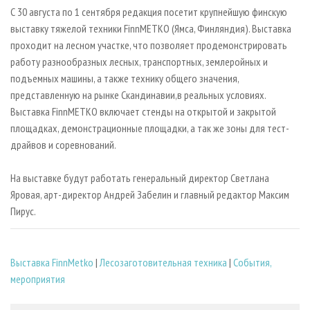
СУШКА ДРЕВЕСИНЫ
ПЕРСОНЫ
КОНТАКТЫ
РЕКЛАМА
С 30 августа по 1 сентября редакция посетит крупнейшую финскую
выставку тяжелой техники FinnMETKO (Ямса, Финляндия). Выставка
ПРОИЗВОДСТВО ДРЕВЕСНЫХ ПЛИТ
МОБИЛЬНЫЕ ВЫСТАВКИ
РЕКЛАМА НА САЙТЕ
проходит на лесном участке, что позволяет продемонстрировать
ДЕРЕВЯННОЕ ДОМОСТРОЕНИЕ
ОФИЦИАЛЬНЫЕ ДЕЛЕГАЦИИ
работу разнообразных лесных, транспортных, землеройных и
ПРОИЗВОДСТВО МЕБЕЛИ
подъемных машины, а также технику общего значения,
ПРИОРИТЕТНЫЕ ИНВЕСТПРОЕКТЫ
представленную на рынке Скандинавии,в реальных условиях.
БИОЭНЕРГЕТИКА
RUSSIAN FORESTRY REVIEW
Выставка FinnMETKO включает стенды на открытой и закрытой
ЦБП
ГАЗЕТА ЛЕСПРОМФОРУМ
площадках, демонстрационные площадки, а так же зоны для тест-
драйвов и соревнований.
ИНСТРУМЕНТ И МАТЕРИАЛЫ
БИБЛИОТЕКА СПЕЦИАЛИСТА
На выставке будут работать генеральный директор Светлана
Яровая, арт-директор Андрей Забелин и главный редактор Максим
Пирус.
Выставка FinnMetko
|
Лесозаготовительная техника
|
События,
мероприятия